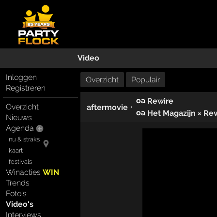
Video
Inloggen
Overzicht
Populair
Registreren
oa
Rewire
Overzicht
·
aftermovie
oa
Het Magazijn × Re
Nieuws
Agenda
nu & straks
kaart
festivals
Winacties
WIN
Trends
Foto's
Video's
Interviews