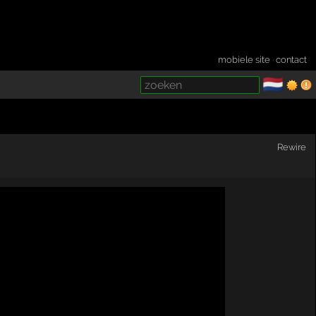
mobiele site
·
contact
🇳🇱
­
Rewire