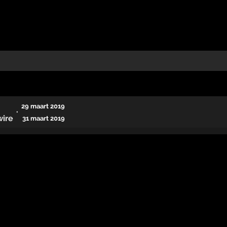
29 maart 2019
·
wire
31 maart 2019