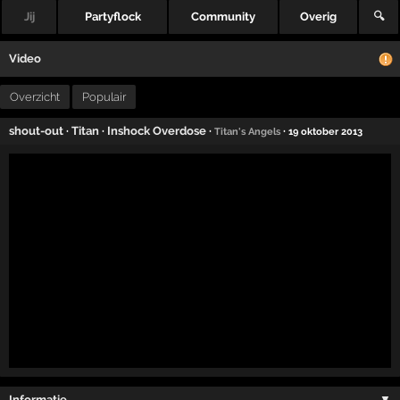
Jij
Partyflock
Community
Overig
🔍
Video
Overzicht
Populair
shout-out
·
Titan
·
Inshock Overdose
·
·
Titan's Angels
19 oktober 2013
Informatie …
▼