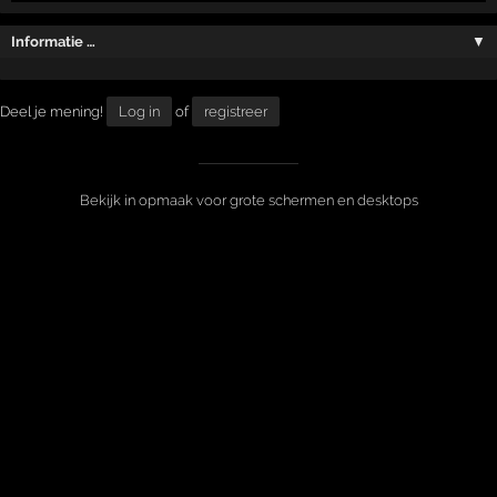
Informatie …
▼
Deel je mening!
Log in
of
registreer
Bekijk in opmaak voor grote schermen en desktops