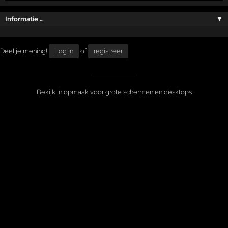
Informatie …
▼
Deel je mening!
Log in
of
registreer
Bekijk in opmaak voor grote schermen en desktops