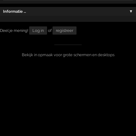
Informatie …
▼
Deel je mening!
Log in
of
registreer
Bekijk in opmaak voor grote schermen en desktops