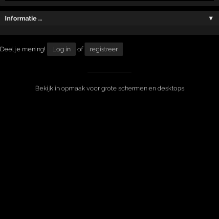
Informatie …
▼
Deel je mening!
Log in
of
registreer
Bekijk in opmaak voor grote schermen en desktops