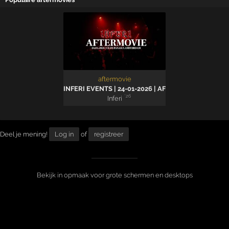
aftermovie
INFERI EVENTS | 24-01-2026 | AFTERMOVIE
'26
Inferi
Deel je mening!
Log in
of
registreer
Bekijk in opmaak voor grote schermen en desktops