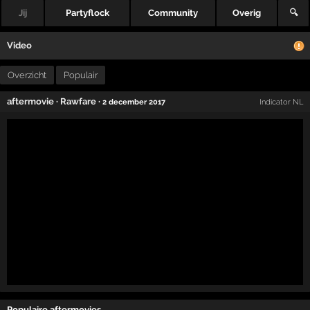
Jij
Partyflock
Community
Overig
🔍
Video
Overzicht
Populair
aftermovie
·
Rawfare
·
2 december 2017
Indicator NL
Populaire aftermovies