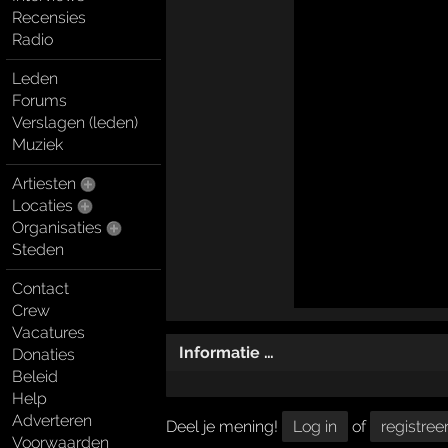
Recensies
Radio
Leden
Forums
Verslagen (leden)
Muziek
Artiesten
Locaties
Organisaties
Steden
Contact
Crew
Vacatures
Informatie …
Donaties
Beleid
Help
Adverteren
Deel je mening!
Log in
of
registree
Voorwaarden