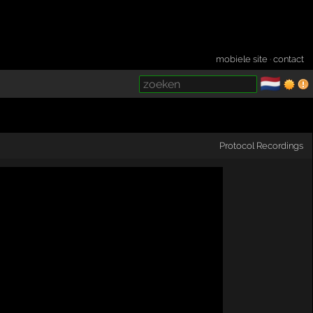
mobiele site
·
contact
🇳🇱
­
Protocol Recordings