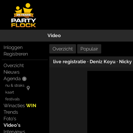
Video
Inloggen
Overzicht
Populair
Registreren
live registratie
·
Deniz Koyu
·
Nicky
Overzicht
Nieuws
Agenda
nu & straks
kaart
festivals
Winacties
WIN
Trends
Foto's
Video's
Interviews