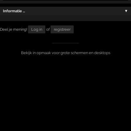
Informatie …
▼
Deel je mening!
Log in
of
registreer
Bekijk in opmaak voor grote schermen en desktops