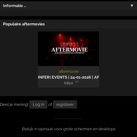
Informatie …
▼
Populaire aftermovies
aftermovie
INFERI EVENTS | 24-01-2026 | AFTERMOVIE
'26
Inferi
Deel je mening!
Log in
of
registreer
Bekijk in opmaak voor grote schermen en desktops