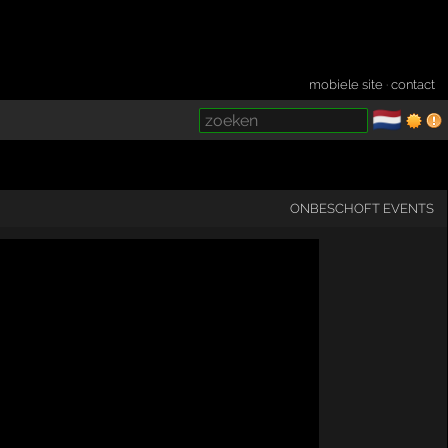
mobiele site
·
contact
🇳🇱
­
ONBESCHOFT EVENTS