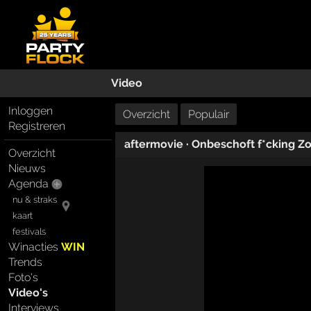
Video
Inloggen
Overzicht
Populair
Registreren
aftermovie
·
Onbeschoft f*cking Z
Overzicht
Nieuws
Agenda
nu & straks
kaart
festivals
Winacties
WIN
Trends
Foto's
Video's
Interviews