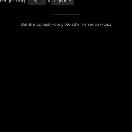
Deel je mening!
Log in
of
registreer
Bekijk in opmaak voor grote schermen en desktops