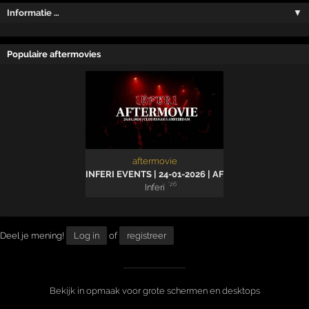
Informatie …
▼
Populaire aftermovies
aftermovie
INFERI EVENTS | 24-01-2026 | AFTERMOVIE
'26
Inferi
Deel je mening!
Log in
of
registreer
Bekijk in opmaak voor grote schermen en desktops