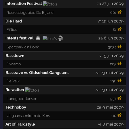
Internation Festival
za 27 jun 2009
Recreatiegebied De Bijland
601
Die Hard
vr 19 jun 2009
Fifties
81
🎬
Intents festival
za 6 jun 2009
Sportpark d'n Donk
3034
Basstown
vr 5 jun 2009
Dynamo
205
Bassrave vs Oldschool Gangsters
za 23 mei 2009
De Valk
196
Re-action
za 23 mei 2009
Landgoed Jansen
937
Technoboy
za 9 mei 2009
Uitgaanscentrum de Kers
110
Art of Hardstyle
vr 8 mei 2009