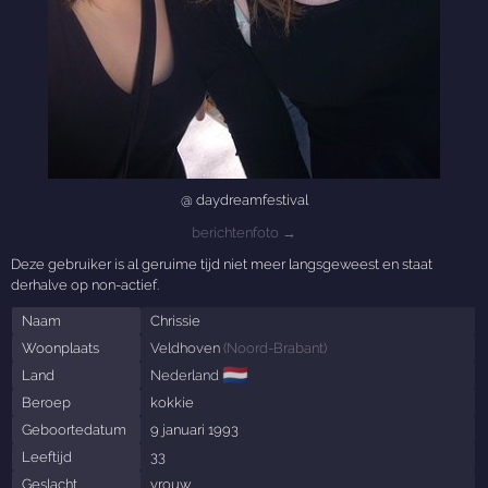
@ daydreamfestival
berichtenfoto →
Deze gebruiker is al geruime tijd niet meer langsgeweest en staat
derhalve op non-actief.
Naam
Chrissie
Woonplaats
Veldhoven
(
Noord-Brabant
)
🇳🇱
Land
Nederland
Beroep
kokkie
Geboortedatum
9 januari 1993
Leeftijd
33
Geslacht
vrouw