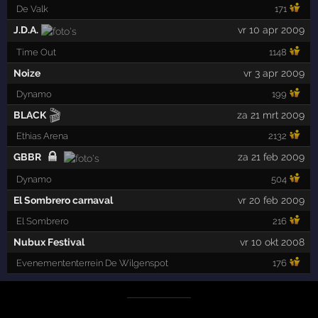
De Valk
171
J.D.A.
vr 10 apr 2009
Time Out
1148
Noize
vr 3 apr 2009
Dynamo
199
🎬
BLACK
za 21 mrt 2009
Ethias Arena
2132
GBBR
za 21 feb 2009
Dynamo
504
El Sombrero carnaval
vr 20 feb 2009
El Sombrero
216
Nubux Festival
vr 10 okt 2008
Evenemententerrein De Wilgenspot
176