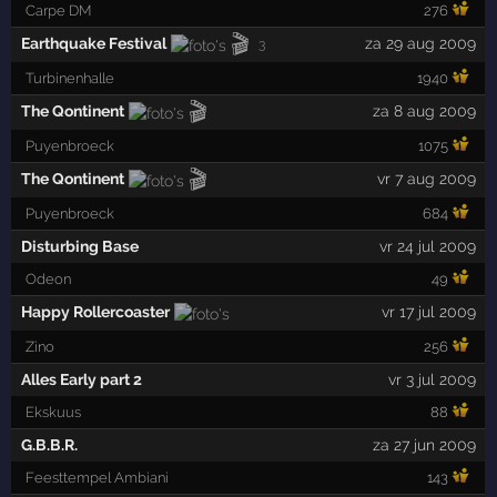
Carpe DM
276
🎬
Earthquake Festival
za 29 aug 2009
3
Turbinenhalle
1940
🎬
The Qontinent
za 8 aug 2009
Puyenbroeck
1075
🎬
The Qontinent
vr 7 aug 2009
Puyenbroeck
684
Disturbing Base
vr 24 jul 2009
Odeon
49
Happy Rollercoaster
vr 17 jul 2009
Zino
256
Alles Early part 2
vr 3 jul 2009
Ekskuus
88
G.B.B.R.
za 27 jun 2009
Feesttempel Ambiani
143