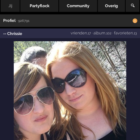
Jij
Partyflock
Community
Overig
🔍
Profiel
· 926791
vrienden
·
album
·
favorieten
-- Chrissie
,17
,102
,13