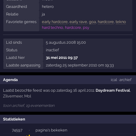
Geaardheid
hetero
Relatie
ja
Favoriete genres
early hardcore
,
early rave
,
goa
,
hardcore
,
tekno
hard techno, hardcore, psy
Lid sinds
5 augustus 2008 15:00
Status
inactief
Laatst hier
31 mei 2011 09:37
Laatste aanpassing
zaterdag 25 september 2010 om 19:33
Agenda
ical
·
archief
Laatst bezochte feest was op zaterdag 16 april 2011:
Daydream Festival
,
Zilvermeer
,
Mol
toon archief, 19 evenementen
Statistieken
74597
·
pagina's bekeken