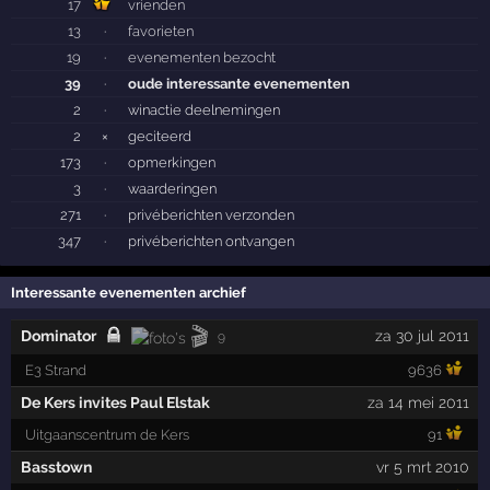
17
vrienden
13
·
favorieten
19
·
evenementen bezocht
39
·
oude interessante evenementen
2
·
winactie deelnemingen
2
×
geciteerd
173
·
opmerkingen
3
·
waarderingen
271
·
privéberichten verzonden
347
·
privéberichten ontvangen
Interessante evenementen archief
🎬
Dominator
za 30 jul 2011
9
E3 Strand
9636
De Kers invites Paul Elstak
za 14 mei 2011
Uitgaanscentrum de Kers
91
Basstown
vr 5 mrt 2010