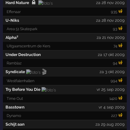
Hard Nature
za 28 nov 2009
Effenaar
935
U-Niks
za 28 nov 2009
Area 51 Skatepark
93
Alpha²
za 21 nov 2009
Uitgaanscentrum de Kers
74
Under Destruction
za 17 okt 2009
Ramblaz
94
🎬
Syndicate
za 3 okt 2009
Westfalenhallen
994
Try Before You Die
vr 25 sep 2009
Time Out
1420
Basstown
vr 4 sep 2009
Dynamo
227
Schijt aan
za 29 aug 2009