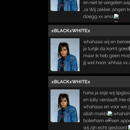
en niet te vergeten aa
Ja Wij zekker zingen 
doegg xx anss
xBLACKxWHITEx
whahaaa wij en bero
ja turlijk da komt goed
maar ik heb geen moo
jij wel hoorr whhaa xx
xBLACKxWHITEx
haha ja esje wij lipglos
en lolly verslaaft (nie
whahaaa en voor we 
allah makbi
whahah 
boterham en een app
wij zijn echt gestoord