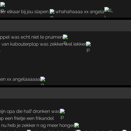
a
er elkaar bij jou slapen
whahahaaaa xx angela
ppel was echt niet te pruimen
 van kabouterplop was zekker wel lekker
e
alen xx angelaaaaaa
ijn opa die half dronken was
op een frietje een frikandel
 nu heb je zekker n og meer honger