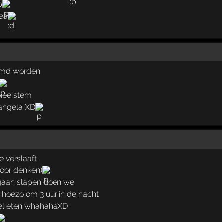
p
hea
emd worden
iee stem
 angela XD
e verslaaft
 door denken)
gaan slapen doen we
hoezo om 3 uur in de nacht
el eten whahahaXD