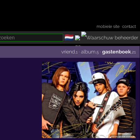
mobiele site
·
contact
🇳🇱
­
vriend
·
album
·
gastenboek
,1
,5
,21