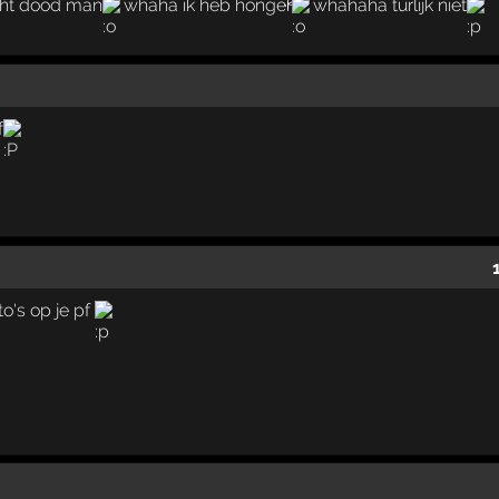
cht dood man
whaha ik heb honger
whahaha turlijk niet
f
to's op je pf