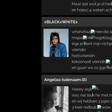
Maar dat wist je al he
en hoeso 4 weken acht
xBLACKxWHITEx
whahahaa
nee die a
majaa
die hagelslag
esje je bent mijn nichj
vriendin
hartsvriendin
kokosnooit vriendin
en gaan we zo ijsje h
Angelaa-isdenaam.(ll)
Heeey esje
was net leuk he met m
en wij hebben 3 ijsjes 
3 keer redbull
wow..