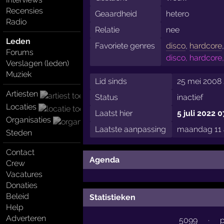
Recensies
Geaardheid
hetero
Radio
Relatie
nee
Leden
Favoriete genres
disco
,
hardcore
Forums
disco, hardcore,
Verslagen (leden)
Muziek
Lid sinds
25 mei 2008 
Artiesten
Status
inactief
Locaties
Laatst hier
5 juli 2022 0
Organisaties
Laatste aanpassing
maandag 11 
Steden
Contact
Agenda
Crew
Vacatures
Donaties
Beleid
Statistieken
Help
Adverteren
5099
·