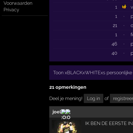
Voorwaarden
1
v
Privacy
1
·
p
21
·
1
·
46
·
p
40
·
p
Toon xBLACKxWHITExs persoonlijke 
21 opmerkingen
Deel je mening!
Log in
of
registree
joel
IK BEN DE EERSTE I