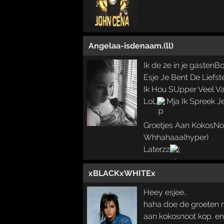
Angelaa-isdenaam.(ll)
Ik de 2e in je gastenB
Esje Je Bent De Liefs
Ik Hou SUpper Veel V
LoL
Mja Ik Spreek J
Groetjes Aan KokosN
Whhahaaa(hyper)
Laterzz
xBLACKxWHITEx
Heey esjee..
haha doe de groeten 
aan kokosnoot kop. e