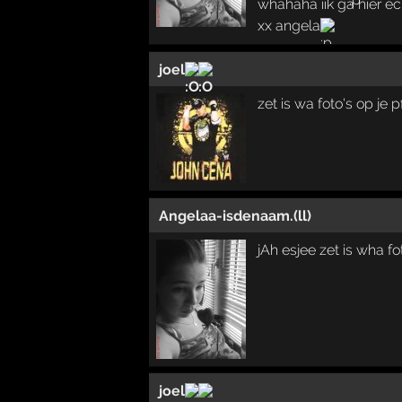
whahaha iik ga hier e
xx angela
joel
zet is wa foto's op je p
Angelaa-isdenaam.(ll)
jAh esjee zet is wha fo
joel