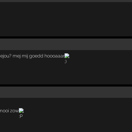
 mejou? mej mij goedd hoooaaar
ooi zow