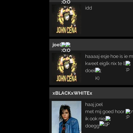
idd
joel
haaaaj esje hoe is ie
kweet eiglk nix te ll
doeii
xBLACKxWHITEx
haaj joel
met mij goed hoor
m
ik ook niej
doegg