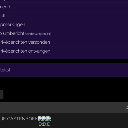
riend
oll
opmerkingen
forumbericht
(
onderwerpenlijst
)
rivéberichten verzonden
rivéberichten ontvangen
tekst
r
N JE GASTENBOEK