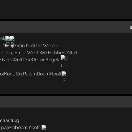
oek
te Nichje Van heel De Wereld
an Jou, En Je Weet We Hebben Altijd
e NoG Well DoeGG xx Angela
ootKop,, En PalemBoomHooft
maar trug
n palemboom hooft..