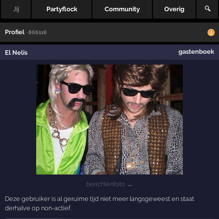
Jij
Partyflock
Community
Overig
🔍
Profiel
· 866116
gastenboek
El Nelis
berichtenfoto →
Deze gebruiker is al geruime tijd niet meer langsgeweest en staat
derhalve op non-actief.