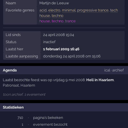
Naam
Martijn de Leeuw
Favoriete genres
acid
,
electro
,
minimal
,
progressive trance
,
tech
house
,
techno
house, techno, trance
Lid sinds
24 april 2008 15:04
Status
inactief
Laatst hier
1 februari 2009 16:46
Laatste aanpassing
donderdag 24 april 2008 om 15:06
Agenda
ical
·
archief
Laatst bezochte feest was op vrijdag 9 mei 2008:
Hell in Haarlem
,
Patronaat
,
Haarlem
toon archief, 1 evenement
Statistieken
710
·
pagina's bekeken
1
·
evenement bezocht