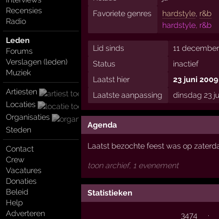
Recensies
Favoriete genres
hardstyle
,
r&b
Radio
hardstyle, r&b
Leden
Lid sinds
11 december
Forums
Verslagen (leden)
Status
inactief
Muziek
Laatst hier
23 juni 2009
Artiesten
Laatste aanpassing
dinsdag 23 j
Locaties
Organisaties
Agenda
Steden
Laatst bezochte feest was op zater
Contact
Crew
toon archief, 1 evenement
Vacatures
Donaties
Beleid
Statistieken
Help
Adverteren
3474
·