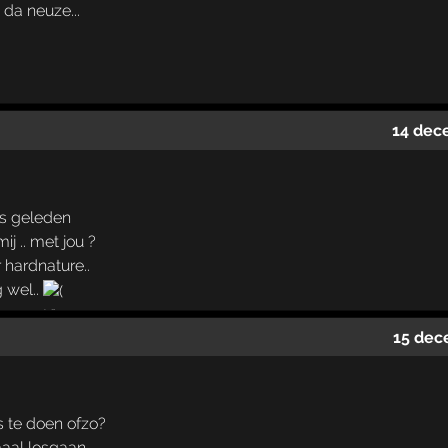
 da neuze...
14 dec
jes geleden
j .. met jou ?
 hardnature..
 wel..
15 dec
rs te doen ofzo?
al losgaan..