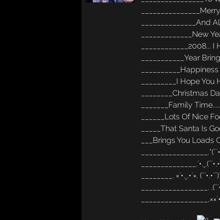
_______________Merry
______________And A
_____________New Yea
____________2008... 
___________Year Brin
__________Happiness 
_________I Hope You 
________Christmas Day
_______Family Time...
______Lots Of Nice F
_____That Santa Is G
___Brings You Loads 
_________________.*(¨`•.•
______________.`•.¸.(¨`•.•´¨
________. ×`•.¸.•´×. (¨`•.•´¨)`•
_________________. .(¨`•.•´
_________________,××`•.¸.