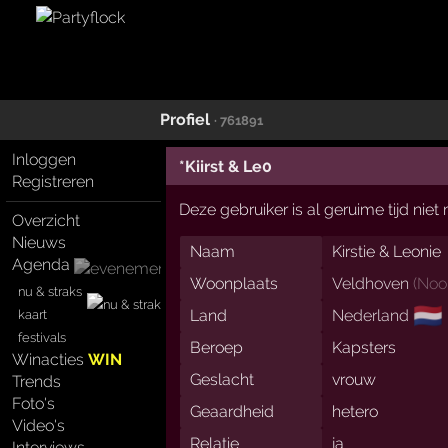
Profiel
· 761891
Inloggen
*Kiirst & Le0
Registreren
Deze gebruiker is al geruime tijd nie
Overzicht
Nieuws
Naam
Kirstie & Leonie
Agenda
Woonplaats
Veldhoven
(
Noo
nu & straks
🇳🇱
Land
Nederland
kaart
festivals
Beroep
Kapsters
Winacties
WIN
Geslacht
vrouw
Trends
Foto's
Geaardheid
hetero
Video's
Relatie
ja
Interviews