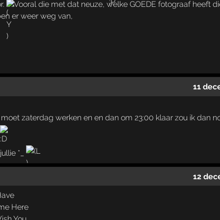
r.
Vooral die met dat neuze, welke GOEDE fotograaf heeft 
 ben er weer weg van,
11 dec
k moet zaterdag werken en en dan om 23:00 klaar zou ik dan no
ullie *_
12 dec
Have
me Here
ish You