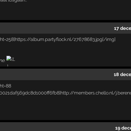
17 dec
ne.
18 dec
19 dec