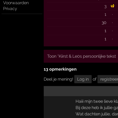
Voorwaarden
3
Privacy
1
·
30
·
1
·
1
·
Toon *Kiirst & Le0s persoonlijke tekst
13 opmerkingen
Deel je mening!
Log in
of
registree
Haiii mijn twee lieve 
Bij deze heb ik jullie
Wat dachten jullie, 