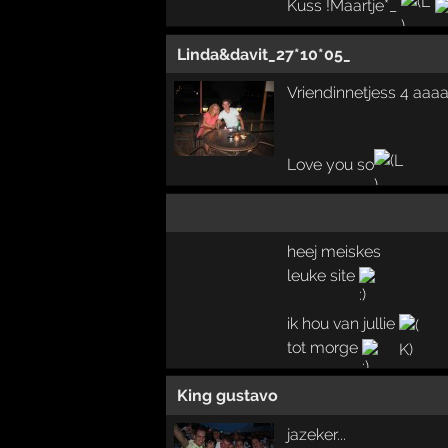
Kuss !Maartje*_
Linda&davit_27*10*05_
Vriendinnetjess 4 aaaal
Love you so
heej meiskes
leuke site
ik hou van jullie
tot morge
King gustavo
jazeker...