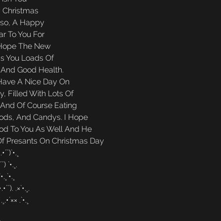
 Christmas
lso, A Happy
r To You For
I Hope The New
gs You Loads Of
And Good Health.
Have A Nice Day On
, Filled With Lots Of
..And Of Course Eating
oods, And Candys. I Hope
ood To You As Well And He
Of Presants On Christmas Day
´¨)`•.¸
) `•.¸.
.¸`•.¸
¨). .×`•.¸.
•´×× .`•.¸