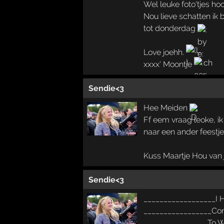
Wel leuke foto'tjes hoo
Nou lieve schatten ik
tot donderdag
Love joehh.
xxxx' Moontje
Sendie<3
Hee Meiden
Ff eem vraag leoke, i
naar een ander feestje
Kuss Maartje Hou van j
Sendie<3
__________________I 
_________________Co
________________To W