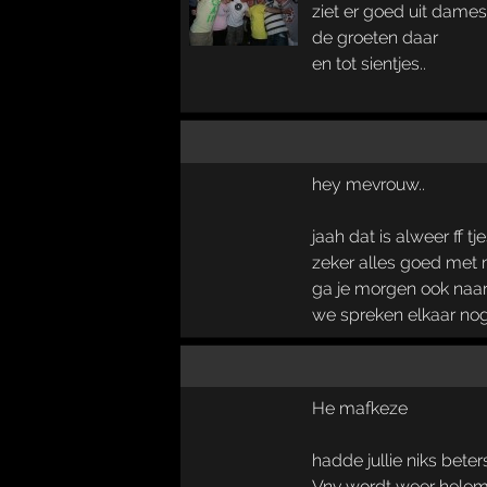
ziet er goed uit dames
de groeten daar
en tot sientjes..
hey mevrouw..
jaah dat is alweer ff t
zeker alles goed met mi
ga je morgen ook naar
we spreken elkaar nog
He mafkeze
hadde jullie niks bete
Vnv wordt weer helema