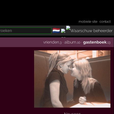
mobiele site
·
contact
🇳🇱
­
vrienden
·
album
·
gastenboek
,3
,10
,13