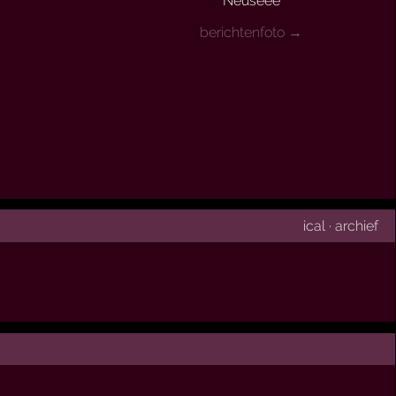
Neuseee
berichtenfoto →
ical
·
archief