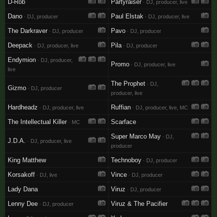
D-Rob
Partyraiser
· DJ, producer, live
Dano
Paul Elstak
· DJ, producer
· DJ, producer, live
The Darkraver
Pavo
· DJ, producer
· DJ, producer
Deepack
Pila
· DJ, producer, live
· DJ, producer
Endymion
· DJ, producer,
Promo
· DJ, producer, live
live
The Prophet
· DJ,
Gizmo
· DJ, producer
producer, live
Hardheadz
Ruffian
· DJ, producer, live
· DJ, producer, live, MC
The Intellectual Killer
Scarface
· MC
Super Marco May
· DJ,
J.D.A.
· DJ, producer, live
producer
King Matthew
Technoboy
· DJ, producer
Korsakoff
Vince
· DJ, live
· DJ, producer
Lady Dana
Viruz
· DJ, producer
Lenny Dee
Viruz & The Pacifier
· DJ, producer