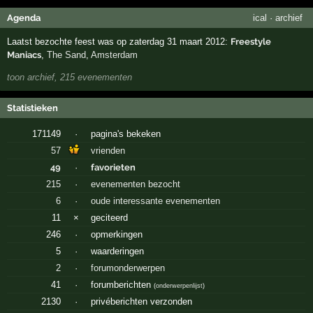
Agenda
ical
·
archief
Laatst bezochte feest was op zaterdag 31 maart 2012:
Freestyle
Maniacs
,
The Sand
,
Amsterdam
toon archief, 215 evenementen
Statistieken
171149
·
pagina's bekeken
57
vrienden
49
·
favorieten
215
·
evenementen bezocht
6
·
oude interessante evenementen
11
×
geciteerd
246
·
opmerkingen
5
·
waarderingen
2
·
forumonderwerpen
41
·
forumberichten
(
onderwerpenlijst
)
2130
·
privéberichten verzonden