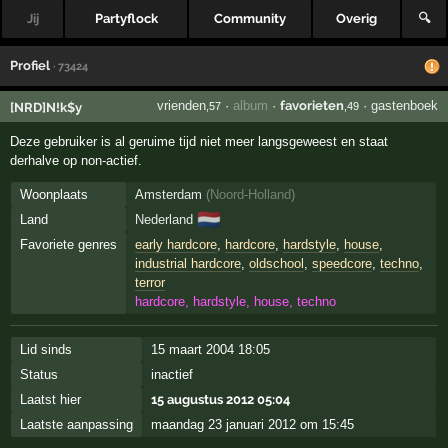
Jij
Partyflock
Community
Overig
🔍
Profiel
· 73424
vrienden
·
album
·
favorieten
·
gastenboek
[NRD]N!k$y
,57
,49
Deze gebruiker is al geruime tijd niet meer langsgeweest en staat
derhalve op non-actief.
Woonplaats
Amsterdam
(
Noord-Holland
)
🇳🇱
Land
Nederland
Favoriete genres
early hardcore
,
hardcore
,
hardstyle
,
house
,
industrial hardcore
,
oldschool
,
speedcore
,
techno
,
terror
hardcore, hardstyle, house, techno
Lid sinds
15 maart 2004 18:05
Status
inactief
Laatst hier
15 augustus 2012 05:04
Laatste aanpassing
maandag 23 januari 2012 om 15:45