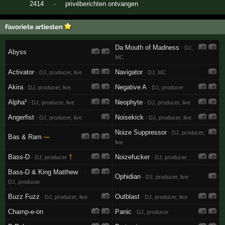
2414
·
privéberichten ontvangen
Favoriete artiesten
Da Mouth of Madness
· DJ,
Abyss
MC
Activator
Navigator
· DJ, producer, live
· DJ, MC
Akira
Negative A
· DJ, producer, live
· DJ, producer
Alpha²
Neophyte
· DJ, producer, live
· DJ, producer, live
Angerfist
Noisekick
· DJ, producer, live
· DJ, producer, live
Noize Suppressor
· DJ, producer,
Bas & Ram
—
live
Bass-D
†
Noizefucker
· DJ, producer
· DJ, producer
Bass-D & King Matthew
·
Ophidian
· DJ, producer, live
DJ, producer
Buzz Fuzz
Outblast
· DJ, producer, live
· DJ, producer, live
Champ-e-on
Panic
· DJ, producer