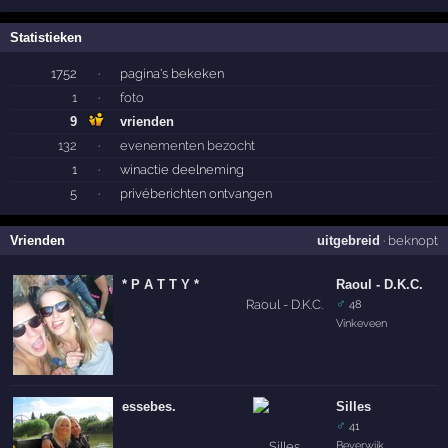
Statistieken
1752
·
pagina's bekeken
1
·
foto
9
vrienden
132
·
evenementen bezocht
1
·
winactie deelneming
5
·
privéberichten ontvangen
Vrienden
uitgebreid
·
beknopt
* P A T T Y *
Raoul - D.K.C.
♂
48
Vinkeveen
essebes.
Silles
♂
41
Beverwijk