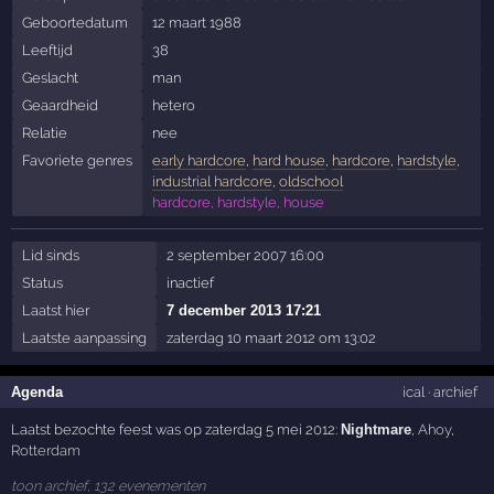
Geboortedatum
12 maart 1988
Leeftijd
38
Geslacht
man
Geaardheid
hetero
Relatie
nee
Favoriete genres
early hardcore
,
hard house
,
hardcore
,
hardstyle
,
industrial hardcore
,
oldschool
hardcore, hardstyle, house
Lid sinds
2 september 2007 16:00
Status
inactief
Laatst hier
7 december 2013 17:21
Laatste aanpassing
zaterdag 10 maart 2012 om 13:02
Agenda
ical
·
archief
Laatst bezochte feest was op zaterdag 5 mei 2012:
Nightmare
,
Ahoy
,
Rotterdam
toon archief, 132 evenementen