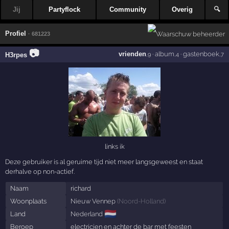
Jij
Partyflock
Community
Overig
🔍
Profiel
· 681223
📷
vrienden
·
album
·
gastenboek
H3rpes
,9
,4
,7
links ik
Deze gebruiker is al geruime tijd niet meer langsgeweest en staat
derhalve op non-actief.
Naam
richard
Woonplaats
Nieuw Vennep
(
Noord-Holland
)
🇳🇱
Land
Nederland
Beroep
electricien en achter de bar met feesten