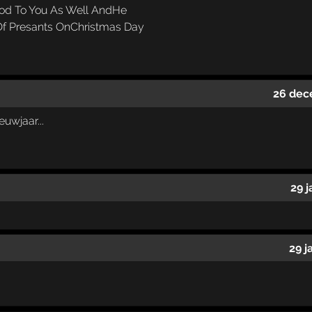
ood To You As Well AndHe
Of Presants OnChristmas Day
26 dec
uwjaar...
29 
29 j