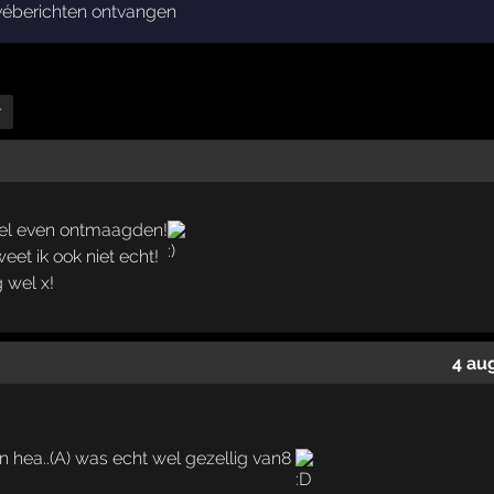
véberichten ontvangen
r
wel even ontmaagden!
eet ik ook niet echt!
 wel x!
4 au
n hea..(A) was echt wel gezellig van8