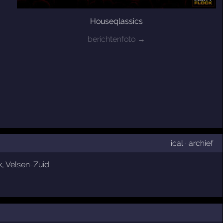
Houseqlassics
berichtenfoto →
ical
·
archief
k
,
Velsen-Zuid