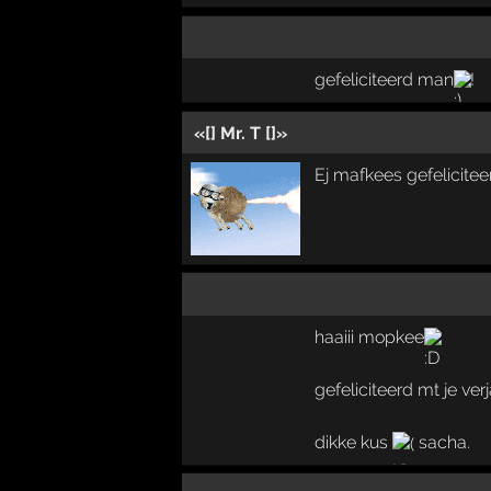
gefeliciteerd man
!
«[] Mr. T []»
Ej mafkees gefelicitee
haaiii mopkee
gefeliciteerd mt je ver
dikke kus
sacha.