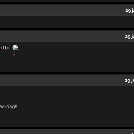
29 
29 
rd heh
29 
jaardag!!