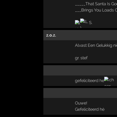
_____That Santa Is G
___Brings You Loads 
S.
z.o.z.
Alvast Een Gelukkig nie
gr. stef
gefeliciteerd he
Ouwe!
Gefeliciteerd hè