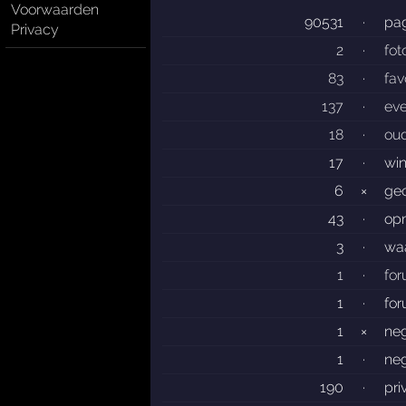
Voorwaarden
90531
·
pag
Privacy
2
·
fot
83
·
fav
137
·
ev
18
·
ou
17
·
wi
6
×
gec
43
·
op
3
·
wa
1
·
fo
1
·
fo
1
×
ne
1
·
neg
190
·
pri