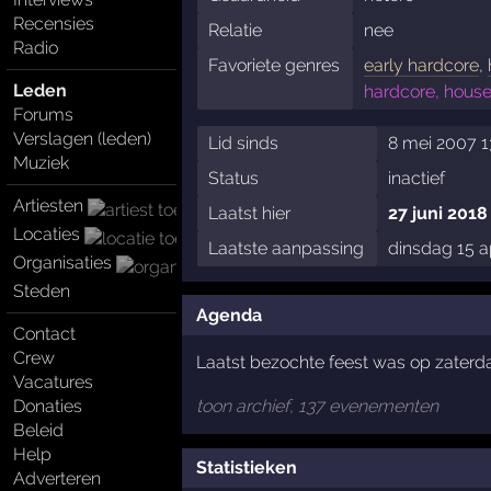
Recensies
Relatie
nee
Radio
Favoriete genres
early hardcore
,
Leden
hardcore, house
Forums
Verslagen (leden)
Lid sinds
8 mei 2007 1
Muziek
Status
inactief
Artiesten
Laatst hier
27 juni 2018
Locaties
Laatste aanpassing
dinsdag 15 a
Organisaties
Steden
Agenda
Contact
Crew
Laatst bezochte feest was op zaterd
Vacatures
Donaties
toon archief, 137 evenementen
Beleid
Help
Statistieken
Adverteren