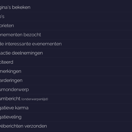
ina's bekeken
o's
orieten
enementen bezocht
de interessante evenementen
nactie deelnemingen
iteerd
merkingen
arderingen
rumonderwerp
rumbericht
(
onderwerpenlijst
)
gatieve karma
atieveling
véberichten verzonden