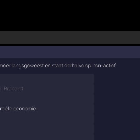
t meer langsgeweest en staat derhalve op non-actief.
d-Brabant
)
ciële economie