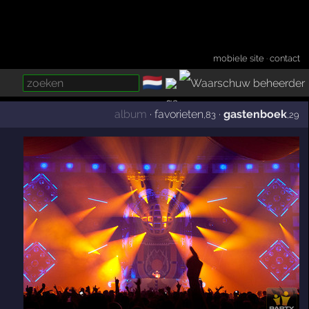
mobiele site
·
contact
🇳🇱
­
album
·
favorieten
·
gastenboek
,83
,29