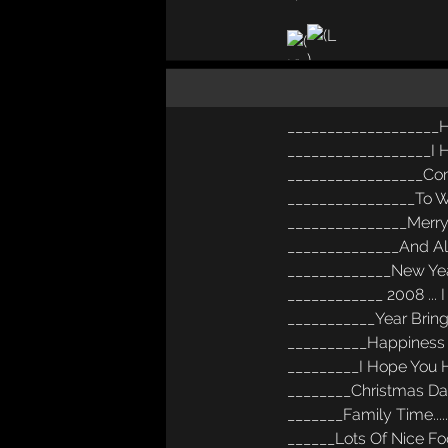
___________________H
__________________I 
_________________Co
________________To W
_______________Merry
______________And A
_____________New Yea
____________ 2008 ...
___________Year Brin
__________Happiness 
_________I Hope You 
________Christmas Day
_______Family Time...
______Lots Of Nice F