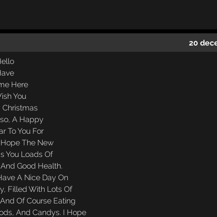
20 dec
ello
Have
me Here
ish You
 Christmas
lso, A Happy
r To You For
 I Hope The New
gs You Loads Of
And Good Health.
Have A Nice Day On
, Filled With Lots Of
..And Of Course Eating
oods, And Candys. I Hope