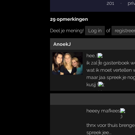
201
·
pri
29 opmerkingen
Deel je mening!
Log in
of
registree
AnoekJ
hee..!
ik zal je gastenboek 
wat ik moet vertellen w
maar jaa spreek je nog
kusjj !
heeey mafkees
thnx voor thuis brenge
spreek jee...