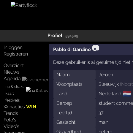
Profiel
· 591509
📷
Inloggen
Pablo di Gardino
Registreren
Deze gebruiker is al geruime tijd nie
Overzicht
Nieuws
Naam
Jeroen
Agenda
Woonplaats
Sleeuwijk
(
Noor
nu & straks
🇳🇱
Land
Nederland
kaart
festivals
Beroep
student commer
Winacties
WIN
Leeftijd
37
Trends
Foto's
Geslacht
man
Video's
Geaardheid
hetero
Interviews