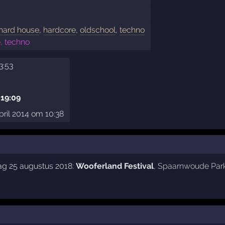
hard house
,
hardcore
,
oldschool
,
techno
, techno
3:53
 19:09
pril 2014 om 10:38
ag 25 augustus 2018:
Wooferland Festival
,
Spaarnwoude Par