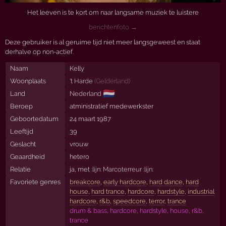
Het leeven is te kort om naar langsame muziek te luistere
berichtenfoto →
Deze gebruiker is al geruime tijd niet meer langsgeweest en staat
derhalve op non-actief.
Naam
Kelly
Woonplaats
't Harde
(
Gelderland
)
🇳🇱
Land
Nederland
Beroep
atministratief medewerkster
Geboortedatum
24 maart 1987
Leeftijd
39
Geslacht
vrouw
Geaardheid
hetero
Relatie
ja, met
:lijn: Marcoterreur :lijn:
Favoriete genres
breakcore
,
early hardcore
,
hard dance
,
hard
house
,
hard trance
,
hardcore
,
hardstyle
,
industrial
hardcore
,
r&b
,
speedcore
,
terror
,
trance
drum & bass, hardcore, hardstyle, house, r&b,
trance