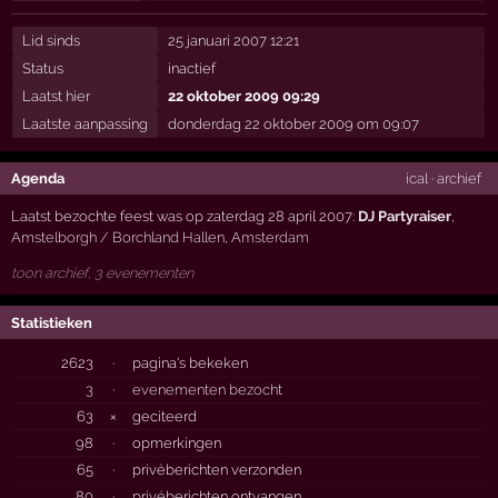
Lid sinds
25 januari 2007 12:21
Status
inactief
Laatst hier
22 oktober 2009 09:29
Laatste aanpassing
donderdag 22 oktober 2009 om 09:07
Agenda
ical
·
archief
Laatst bezochte feest was op zaterdag 28 april 2007:
DJ Partyraiser
,
Amstelborgh / Borchland Hallen
,
Amsterdam
toon archief, 3 evenementen
Statistieken
2623
·
pagina's bekeken
3
·
evenementen bezocht
63
×
geciteerd
98
·
opmerkingen
65
·
privéberichten verzonden
80
·
privéberichten ontvangen