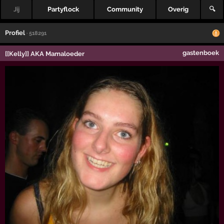
Jij
Partyflock
Community
Overig
🔍
Profiel
· 518291
gastenboek
[[Kelly]] AKA Mamaloeder