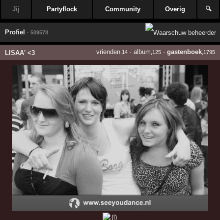
Jij
Partyflock
Community
Overig
🔍
Profiel
· 509578
vrienden
·
album
·
gastenboek
LISAA' <3
,14
,125
,1795