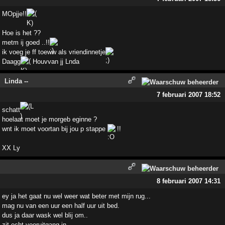
MOpjje!!
Hoe is het ??
metm ij goed ..!!
ik voeg je ff toeww als vriendinnetje
Daagg
Houvvan jj Lnda
Linda --
7 februari 2007 18:52
schatt
hoelaat moet je morgeb eginne ?
wnt ik moet voortan bij jou p stappe
!!
XX Ly
8 februari 2007 14:31
ey ja het gaat nu wel weer wat beter met mijn rug...
mag nu van een uur een half uur uit bed.
dus ja daar wask wel blij om..
zit echt vooruitgang in.