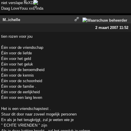
niet verslape heXD
Daag LoveYouu xxL inda
M..ichelle
2 maart 2007 11:52
tien rozen voor jou
Één voor de vriendschap
Één voor de liefde
Één voor het geld
Één voor het geluk
Één voor de beroemdheid
Één voor de kennis
Één voor de schoonheid
Één voor de familie .
Één voor de eerlijkheid
Één voor een lang leven
Het is een vriendschapstest .
Stuur dit door naar zoveel mogelijk personen
En als je het terugkrijgt, zul je weten wie je
" ECHTE VRIENDEN " zijn
Als je deze ketting breekt , zal het ongeluk je volgen .