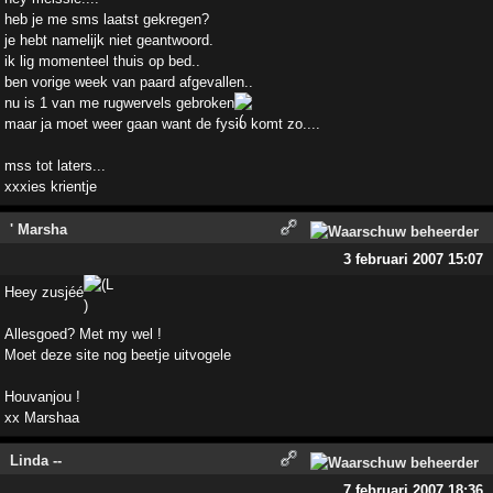
heb je me sms laatst gekregen?
je hebt namelijk niet geantwoord.
ik lig momenteel thuis op bed..
ben vorige week van paard afgevallen..
nu is 1 van me rugwervels gebroken
maar ja moet weer gaan want de fysio komt zo....
mss tot laters...
xxxies krientje
' Marsha
3 februari 2007 15:07
Heey zusjéé
Allesgoed? Met my wel !
Moet deze site nog beetje uitvogele
Houvanjou !
xx Marshaa
Linda --
7 februari 2007 18:36