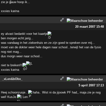
zie je gauw hoop ik...
xxxies karina
20 maart 2007 15:48
ey alvast bedankt voor het kaartje
ben morgen echt jarig...
was vandaag in het ziekenhuis en ze zijn goed te spreken over mij...
moet van de dokter weer hele dagen naar school...terwijl het van de fysio
nog niet mag...
dus morgn weer naar school...
niet te breken!!!
xxxies karina
_xLen&bObx_
5 april 2007 17:13
Heej schoonzusje..
haha.. Wist ni da jijoowk PF had,, maja zie je nog
wel! KusJe
Len