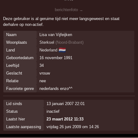
berichtenfoto →
Deze gebruiker is al geruime tijd niet meer langsgeweest en staat
derhalve op non-actief.
Naam
Lisa van Vijfeijken
Woonplaats
Sterksel
(
Noord-Brabant
)
🇳🇱
Land
Nederland
Geboortedatum
16 november 1991
Leeftijd
34
Geslacht
vrouw
Relatie
nee
Favoriete genre
nederlands enzo^^
Lid sinds
13 januari 2007 22:01
Status
inactief
Laatst hier
23 maart 2012 11:33
Laatste aanpassing
vrijdag 26 juni 2009 om 14:26