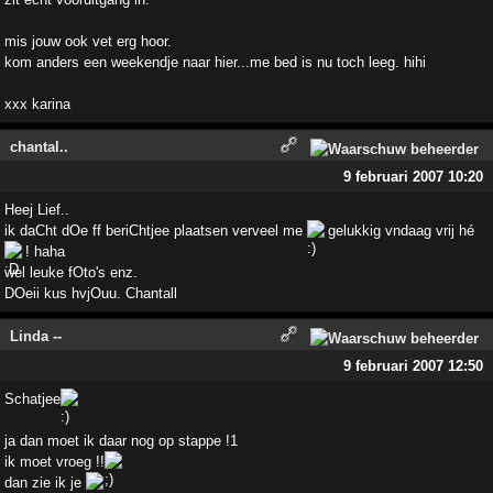
mis jouw ook vet erg hoor.
kom anders een weekendje naar hier...me bed is nu toch leeg. hihi
xxx karina
chantal..
9 februari 2007 10:20
Heej Lief..
ik daCht dOe ff beriChtjee plaatsen verveel me
gelukkig vndaag vrij hé
! haha
wel leuke fOto's enz.
DOeii kus hvjOuu. Chantall
Linda --
9 februari 2007 12:50
Schatjee
ja dan moet ik daar nog op stappe !1
ik moet vroeg !!
dan zie ik je