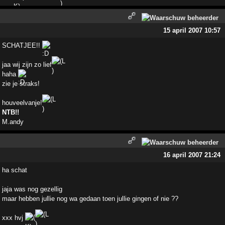
15 april 2007 10:57
SCHATJEE!!
jaa wij zijn zo lief
haha
zie je straks!
houveelvanje!
NTB!!
M.andy
16 april 2007 21:24
ha schat
jaja was nog gezellig
maar hebben jullie nog wa gedaan toen jullie gingen of nie ??
xxx hvj