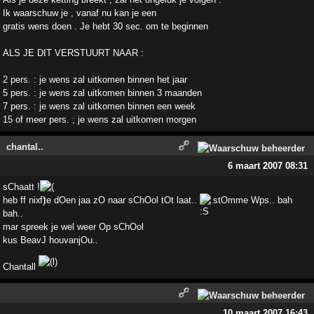
Ik waarschuw je , vanaf nu kan je een
gratis wens doen . Je hebt 30 sec. om te beginnen
ALS JE DIT VERSTUURT NAAR :
2 pers. : je wens zal uitkomen binnen het jaar
5 pers. : je wens zal uitkomen binnen 3 maanden
7 pers. : je wens zal uitkomen binnen een week
15 of meer pers. ; je wens zal uitkomen morgen
chantal..
6 maart 2007 08:31
sChaatt !
heb ff nix te dOen jaa zO naar sChOol tOt laat..
stOmme Wps.. bah
bah..
mar spreek je wel weer Op sChOol
kus BeavJ houvanjOu..
Chantall
10 maart 2007 16:43