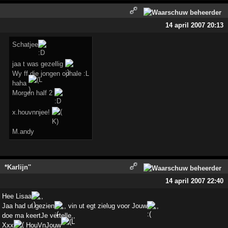
14 april 2007 20:13
Schatjee
jaa t was gezellig
Wy ff die jongen ophale :L
haha
Morgen half 2
x.houvnnjee!
M.andy
*Karlijn''
14 april 2007 22:40
Hee Lisaa
,,
Jaa had ut gezien
,, vin ut egt zielug voor Jouw
,,
doe ma keertJe vertelle,,
Xxx
HouVnJouw