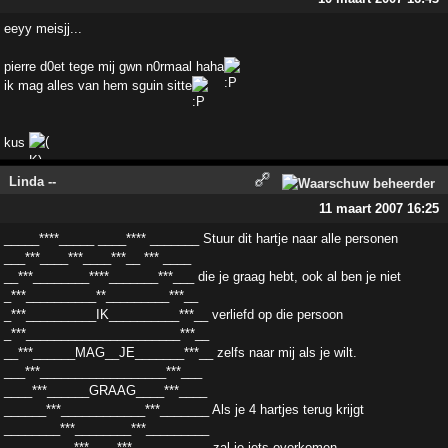
eeyy meisjj...
pierre d0et tege mij gwn n0rmaal haha
ik mag alles van hem sguin sitte
kus
Linda --
11 maart 2007 16:25
_____****_____ ____**** _______ Stuur dit hartje naar alle personen
___***____***____***__ *** ____
__***________****_______***___ die je graag hebt, ook al ben je niet
_***__________**_________***__
_***__________IK__________***__ verliefd op die persoon
_***______________________***__
__***______MAG__JE_______***__ zelfs naar mij als je wilt.
___***__________________***___
____***______GRAAG____***____
______***____________***_______ Als je 4 hartjes terug krijgt
________***________***_________
__________***____***___________ zal je iets overkomen