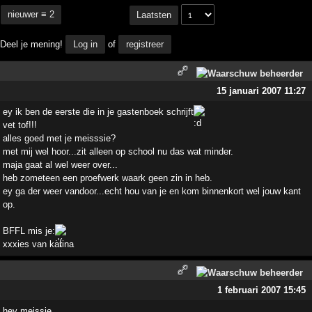
nieuwer ≡ 2
Laatsten
Deel je mening!
Log in
of
registreer
15 januari 2007 11:27
ey ik ben de eerste die in je gastenboek schrijft
vet tof!!!
alles goed met je meisssie?
met mij wel hoor...zit alleen op school nu das wat minder.
maja gaat al wel weer over...
heb zometeen een proefwerk waark geen zin in heb.
ey ga der weer vandoor...echt hou van je en kom binnenkort wel jouw kant
op.
BFFL mis je:
xxxies van karina
1 februari 2007 15:45
hey meissie....