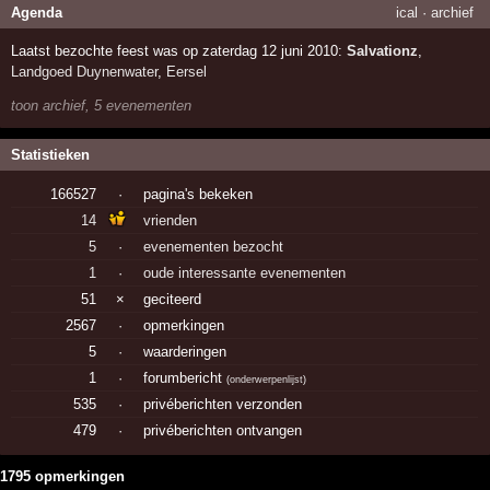
Agenda
ical
·
archief
Laatst bezochte feest was op zaterdag 12 juni 2010:
Salvationz
,
Landgoed Duynenwater
,
Eersel
toon archief, 5 evenementen
Statistieken
166527
·
pagina's bekeken
14
vrienden
5
·
evenementen bezocht
1
·
oude interessante evenementen
51
×
geciteerd
2567
·
opmerkingen
5
·
waarderingen
1
·
forumbericht
(
onderwerpenlijst
)
535
·
privéberichten verzonden
479
·
privéberichten ontvangen
1795 opmerkingen