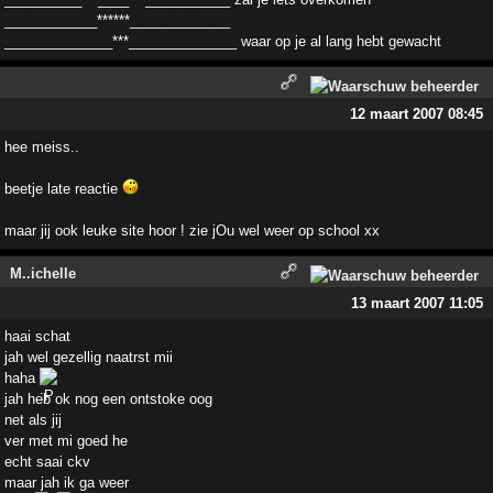
____________******_____________
______________***______________ waar op je al lang hebt gewacht
12 maart 2007 08:45
hee meiss..
beetje late reactie
maar jij ook leuke site hoor ! zie jOu wel weer op school xx
M..ichelle
13 maart 2007 11:05
haai schat
jah wel gezellig naatrst mii
haha
jah heb ok nog een ontstoke oog
net als jij
ver met mi goed he
echt saai ckv
maar jah ik ga weer