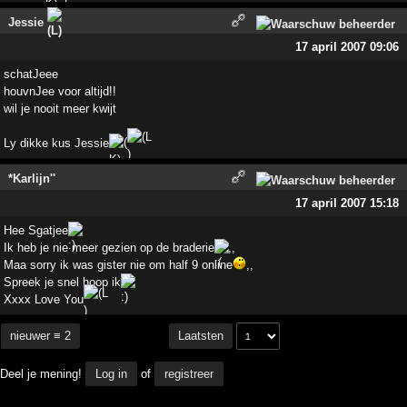
Jessie
17 april 2007 09:06
schatJeee
houvnJee voor altijd!!
wil je nooit meer kwijt
Ly dikke kus Jessie
*Karlijn''
17 april 2007 15:18
Hee Sgatjee
Ik heb je nie meer gezien op de braderie
,,
Maa sorry ik was gister nie om half 9 online
,,
Spreek je snel hoop ik
Xxxx Love You
nieuwer ≡ 2
Laatsten
Deel je mening!
Log in
of
registreer