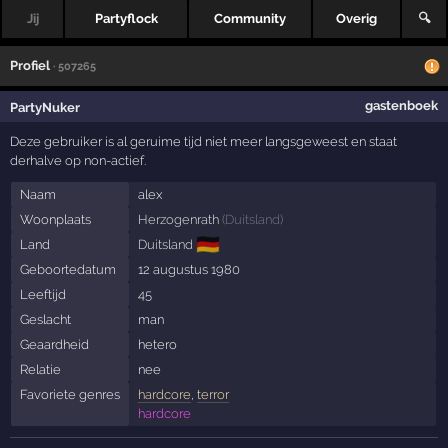
Jij
Partyflock
Community
Overig
🔍
Profiel
· 507265
gastenboek
PartyNuker
Deze gebruiker is al geruime tijd niet meer langsgeweest en staat
derhalve op non-actief.
Naam
alex
Woonplaats
Herzogenrath
(
Duitsland
)
🇩🇪
Land
Duitsland
Geboortedatum
12 augustus 1980
Leeftijd
45
Geslacht
man
Geaardheid
hetero
Relatie
nee
Favoriete genres
hardcore
,
terror
hardcore