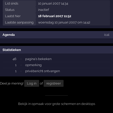
Lid sinds
10 januari 2007 14:34
Status
inactief
Laatst hier
18 februari 2007 11:52
Laatste aanpassing
woensdag 10 januari 2007 om 14:42
Agenda
ical
Statistieken
46
·
pagina's bekeken
1
·
opmerking
1
·
privébericht ontvangen
Deel je mening!
Log in
of
registreer
Bekijk in opmaak voor grote schermen en desktops