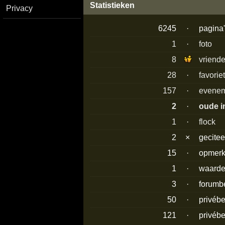
Statistieken
Privacy
6245
·
pagina
1
·
foto
8
vriend
28
·
favorie
157
·
evenem
2
·
oude i
1
·
flock
2
×
gecitee
15
·
opmerk
1
·
waarde
3
·
forumb
50
·
privéb
121
·
privéb