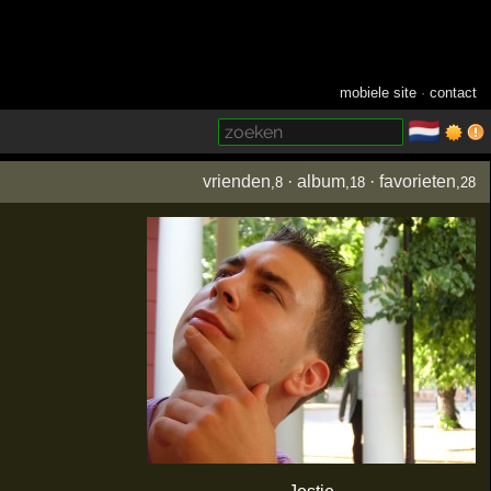
mobiele site
·
contact
🇳🇱
­
vrienden
·
album
·
favorieten
,8
,18
,28