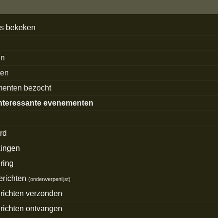
's bekeken
en
ten
enten bezocht
nteressante evenementen
rd
ingen
ring
erichten
(
onderwerpenlijst
)
erichten verzonden
erichten ontvangen