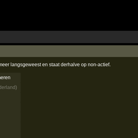
 meer langsgeweest en staat derhalve op non-actief.
meren
derland
)