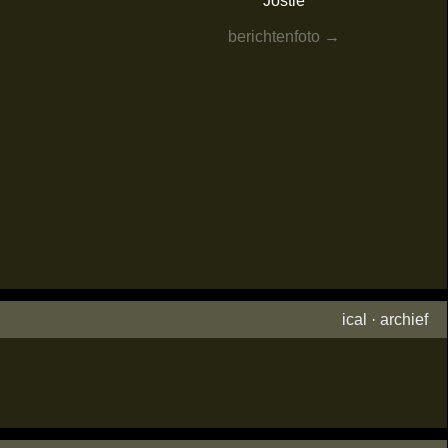
Jostie
berichtenfoto →
ical
·
archief