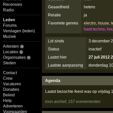
Recensies
Geaardheid
hetero
Radio
Relatie
ja
Leden
Favoriete genres
electro
,
house
,
Forums
hard techno, ho
Verslagen (leden)
Muziek
Lid sinds
3 december 2
Artiesten
Status
inactief
Locaties
Laatst hier
27 juli 2012 
Organisaties
Steden
Laatste aanpassing
donderdag 10
Contact
Crew
Agenda
Vacatures
Donaties
Laatst bezochte feest was op vrijdag 1
Beleid
Help
toon archief, 157 evenementen
Adverteren
Voorwaarden