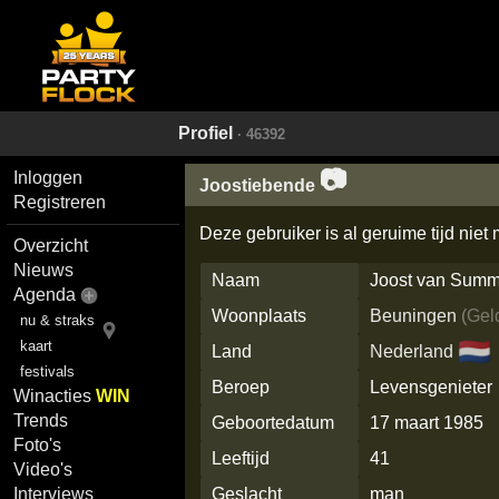
Profiel
· 46392
📷
Inloggen
Joostiebende
Registreren
Deze gebruiker is al geruime tijd niet
Overzicht
Nieuws
Naam
Joost van Sum
Agenda
Woonplaats
Beuningen
(
Gel
nu & straks
🇳🇱
kaart
Land
Nederland
festivals
Beroep
Levensgenieter
Winacties
WIN
Trends
Geboortedatum
17 maart 1985
Foto's
Leeftijd
41
Video's
Geslacht
man
Interviews