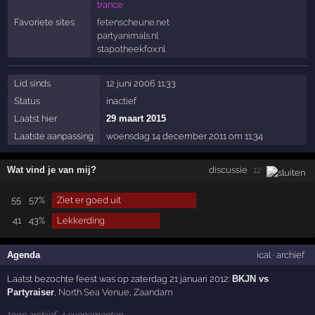
trance
Favoriete sites
fetenscheune.net
partyanimals.nl
stapotheekfox.nl
Lid sinds
12 juni 2006 11:33
Status
inactief
Laatst hier
29 maart 2015
Laatste aanpassing
woensdag 14 december 2011 om 11:34
Wat vind je van mij?
discussie
· 12
55
57%
Ziet er goed uit
41
43%
Lekkerding
Agenda
ical
·
archief
Laatst bezochte feest was op zaterdag 21 januari 2012:
BKJN vs
Partyraiser
,
North Sea Venue
,
Zaandam
toon archief, 4 evenementen