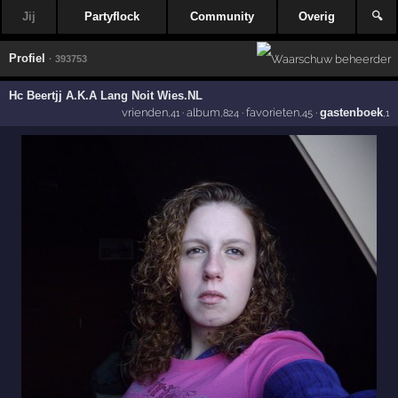
Jij
Partyflock
Community
Overig
🔍
Profiel
· 393753
Hc Beertjj A.K.A Lang Noit Wies.NL
vrienden
·
album
·
favorieten
·
gastenboek
,41
,824
,45
,1