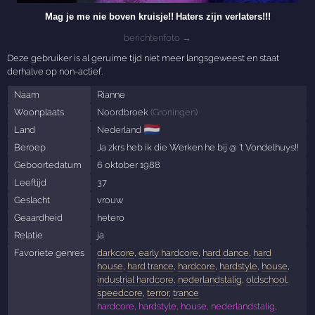
Mag je me nie boven kruisje!!
Haters zijn verlaters!!!
berichtenfoto →
Deze gebruiker is al geruime tijd niet meer langsgeweest en staat
derhalve op non-actief.
Naam
Rianne
Woonplaats
Noordbroek
(
Groningen
)
🇳🇱
Land
Nederland
Beroep
Ja zkrs heb ik die Werken he bij @ 't Vondelhuys!!
Geboortedatum
6 oktober 1988
Leeftijd
37
Geslacht
vrouw
Geaardheid
hetero
Relatie
ja
Favoriete genres
darkcore
,
early hardcore
,
hard dance
,
hard
house
,
hard trance
,
hardcore
,
hardstyle
,
house
,
industrial hardcore
,
nederlandstalig
,
oldschool
,
speedcore
,
terror
,
trance
hardcore, hardstyle, house, nederlandstalig,