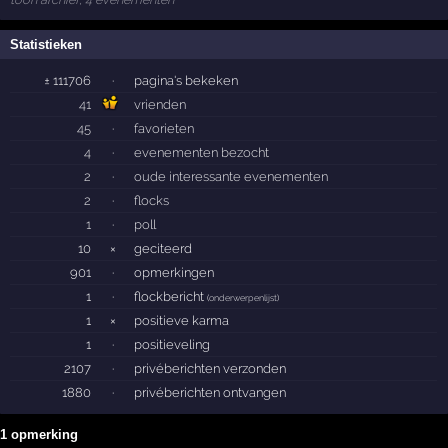
Statistieken
± 111706
·
pagina's bekeken
41
vrienden
45
·
favorieten
4
·
evenementen bezocht
2
·
oude interessante evenementen
2
·
flocks
1
·
poll
10
×
geciteerd
901
·
opmerkingen
1
·
flockbericht
(
onderwerpenlijst
)
1
×
positieve karma
1
·
positieveling
2107
·
privéberichten verzonden
1880
·
privéberichten ontvangen
1 opmerking