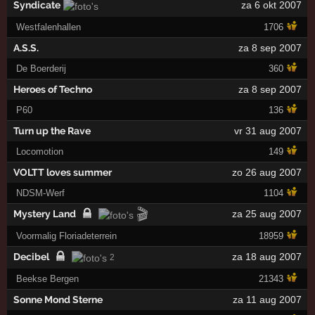
Syndicate
za 6 okt 2007
Westfalenhallen
1706
A.S.S.
za 8 sep 2007
De Boerderij
360
Heroes of Techno
za 8 sep 2007
P60
136
Turn up the Rave
vr 31 aug 2007
Locomotion
149
VOLTT loves summer
zo 26 aug 2007
NDSM-Werf
1104
🎬
Mystery Land
za 25 aug 2007
Voormalig Floriadeterrein
18959
Decibel
za 18 aug 2007
2
Beekse Bergen
21343
Sonne Mond Sterne
za 11 aug 2007