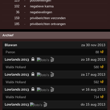
123
·
positievelingen
102
×
negatieve karma
36
·
negatievelingen
159
·
privéberichten verzonden
185
·
privéberichten ontvangen
Archief
Blawan
za 30 nov 2013
Perron
88
🎬
Lowlands 2013
zo 18 aug 2013
Walibi Holland
580
🎬
Lowlands 2013
za 17 aug 2013
Walibi Holland
592
🎬
Lowlands 2013
vr 16 aug 2013
Walibi Holland
714
🎬
Lowlands 2013
do 15 aug 2013