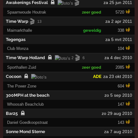
🎬
Awakenings Festival
za 25 jun 2011
Spaarnwoude Houtrak
zeer goed
5720
🎬
Time Warp
za 2 apr 2011
13
Maimarkthalle
geweldig
338
Tegengas
za 5 mrt 2011
Club Monza
104
🎬
Time Warp Holland
za 4 dec 2010
2
6
Sporthallen Zuid
zeer goed
2085
Cocoon
ADE
za 23 okt 2010
The Power Zone
604
300MPH at the beach
zo 5 sep 2010
Whoosah Beachclub
147
Bar25
zo 29 aug 2010
Daniel Goedkoopstraat
143
Sonne Mond Sterne
za 7 aug 2010