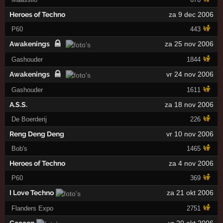
Heroes of Techno
za 9 dec 2006
P60
443
Awakenings
za 25 nov 2006
Gashouder
1844
Awakenings
vr 24 nov 2006
Gashouder
1611
A.S.S.
za 18 nov 2006
De Boerderij
226
Reng Deng Deng
vr 10 nov 2006
Bob's
1465
Heroes of Techno
za 4 nov 2006
P60
369
I Love Techno
za 21 okt 2006
Flanders Expo
2751