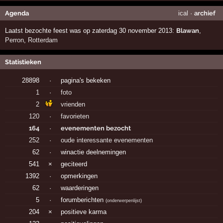
Agenda
ical
·
archief
Laatst bezochte feest was op zaterdag 30 november 2013:
Blawan
,
Perron
,
Rotterdam
Statistieken
28898
·
pagina's bekeken
1
·
foto
2
vrienden
120
·
favorieten
164
·
evenementen bezocht
252
·
oude interessante evenementen
62
·
winactie deelnemingen
541
×
geciteerd
1392
·
opmerkingen
62
·
waarderingen
5
·
forumberichten
(
onderwerpenlijst
)
204
×
positieve karma