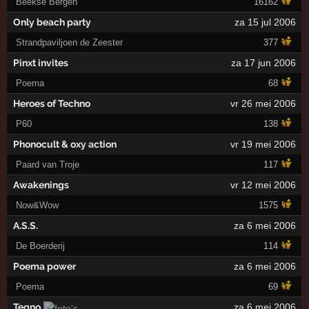
Beekse Bergen
16162
Only beach party
za 15 jul 2006
Strandpaviljoen de Zeester
377
Pinxt invites
za 17 jun 2006
Poema
68
Heroes of Techno
vr 26 mei 2006
P60
138
Phonocult & oxy action
vr 19 mei 2006
Paard van Troje
117
Awakenings
vr 12 mei 2006
Now&Wow
1575
A.S.S.
za 6 mei 2006
De Boerderij
114
Poema power
za 6 mei 2006
Poema
69
Tegno
za 6 mei 2006