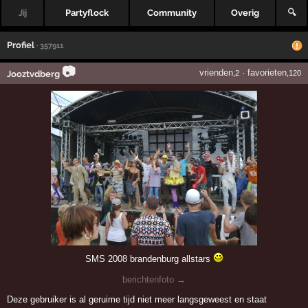
Jij
Partyflock
Community
Overig
🔍
Profiel
· 357911
📷
vrienden
·
favorieten
Jooztvdberg
,2
,120
SMS 2008 brandenburg allstars
berichtenfoto →
Deze gebruiker is al geruime tijd niet meer langsgeweest en staat