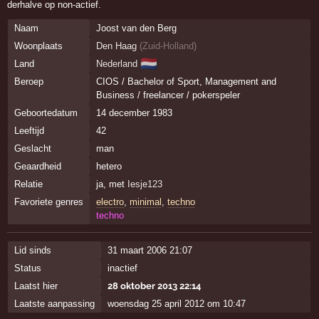
derhalve op non-actief.
Naam
Joost van den Berg
Woonplaats
Den Haag
(
Zuid-Holland
)
🇳🇱
Land
Nederland
Beroep
CIOS / Bachelor of Sport, Management and
Business / freelancer / pokerspeler
Geboortedatum
14 december 1983
Leeftijd
42
Geslacht
man
Geaardheid
hetero
Relatie
ja, met
Iesje123
Favoriete genres
electro
,
minimal
,
techno
techno
Lid sinds
31 maart 2006 21:07
Status
inactief
Laatst hier
28 oktober 2013 22:14
Laatste aanpassing
woensdag 25 april 2012 om 10:47