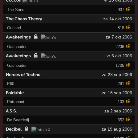
Cocoon
vr 20 okt 2006
The Sand
937
The Chaos Theory
za 14 okt 2006
Outland
818
Awakenings
za 7 okt 2006
Gashouder
2236
Awakenings
vr 6 okt 2006
Gashouder
1705
Heroes of Techno
za 23 sep 2006
P60
281
Foldable
za 16 sep 2006
Patronaat
103
A.S.S.
za 2 sep 2006
De Boerderij
352
Decibel
za 19 aug 2006
2