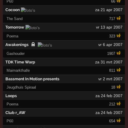
P60
66
Cocoon
za 21 apr 2007
The Sand
717
Tomorrow
vr 13 apr 2007
Poema
323
Awakenings
vr 6 apr 2007
Gashouder
1907
TDK Time Warp
za 31 mrt 2007
Maimarkthalle
811
Bassment In Motion presents
vr 2 mrt 2007
Jeugdhuis Spiraal
18
Loops
za 24 feb 2007
Poema
212
Club r_AW
za 24 feb 2007
P60
654