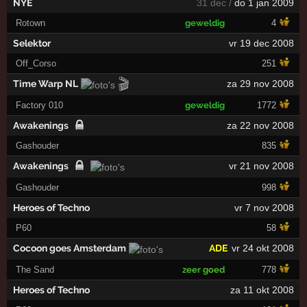
NYE
31 dec /
do 1 jan 2009
Rotown
geweldig
4
Selektor
vr 19 dec 2008
Off_Corso
251
🎬
Time Warp NL
za 29 nov 2008
Factory 010
geweldig
1772
Awakenings
za 22 nov 2008
Gashouder
835
Awakenings
vr 21 nov 2008
Gashouder
998
Heroes of Techno
vr 7 nov 2008
P60
58
Cocoon goes Amsterdam
ADE
vr 24 okt 2008
The Sand
zeer goed
778
Heroes of Techno
za 11 okt 2008