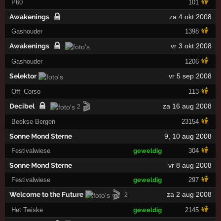
P60
101
Awakenings
za 4 okt 2008
Gashouder
1398
Awakenings
vr 3 okt 2008
Gashouder
1206
Selektor
vr 5 sep 2008
Off_Corso
113
🎬
Decibel
za 16 aug 2008
2
Beekse Bergen
23154
Sonne Mond Sterne
9
,
10
aug 2008
Festivalwiese
geweldig
304
Sonne Mond Sterne
vr 8 aug 2008
Festivalwiese
geweldig
297
🎬
Welcome to the Future
za 2 aug 2008
2
Het Twiske
geweldig
2145