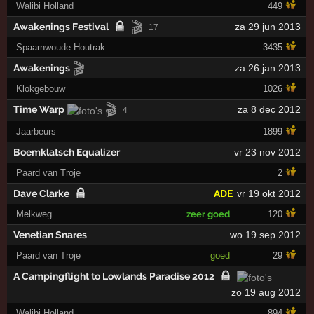
Walibi Holland
449
🎬
Awakenings Festival
za 29 jun 2013
17
Spaarnwoude Houtrak
3435
🎬
Awakenings
za 26 jan 2013
Klokgebouw
1026
🎬
Time Warp
za 8 dec 2012
4
Jaarbeurs
1899
Boemklatsch Equalizer
vr 23 nov 2012
Paard van Troje
2
Dave Clarke
ADE
vr 19 okt 2012
Melkweg
zeer goed
120
Venetian Snares
wo 19 sep 2012
Paard van Troje
goed
29
A Campingflight to Lowlands Paradise 2012
zo 19 aug 2012
Walibi Holland
894