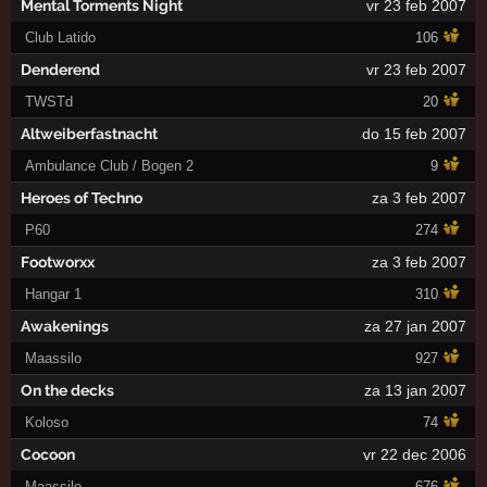
Mental Torments Night
vr 23 feb 2007
Club Latido
106
Denderend
vr 23 feb 2007
TWSTd
20
Altweiberfastnacht
do 15 feb 2007
Ambulance Club / Bogen 2
9
Heroes of Techno
za 3 feb 2007
P60
274
Footworxx
za 3 feb 2007
Hangar 1
310
Awakenings
za 27 jan 2007
Maassilo
927
On the decks
za 13 jan 2007
Koloso
74
Cocoon
vr 22 dec 2006
Maassilo
676