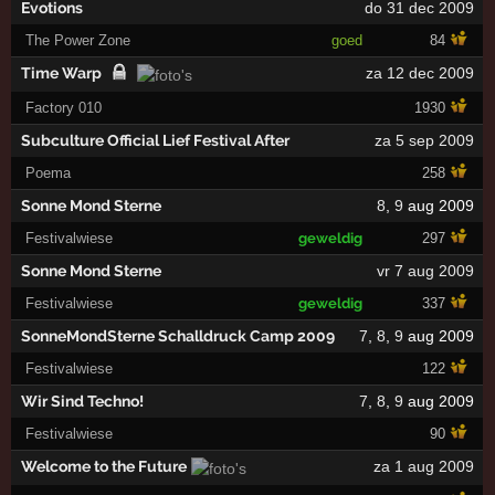
Evotions
do 31 dec 2009
The Power Zone
goed
84
Time Warp
za 12 dec 2009
Factory 010
1930
Subculture Official Lief Festival After
za 5 sep 2009
Poema
258
Sonne Mond Sterne
8
,
9
aug 2009
Festivalwiese
geweldig
297
Sonne Mond Sterne
vr 7 aug 2009
Festivalwiese
geweldig
337
SonneMondSterne Schalldruck Camp 2009
7
,
8
,
9
aug 2009
Festivalwiese
122
Wir Sind Techno!
7
,
8
,
9
aug 2009
Festivalwiese
90
Welcome to the Future
za 1 aug 2009