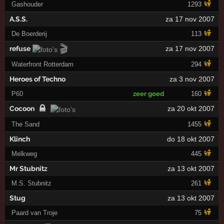
Gashouder
1293
A.S.S.
za 17 nov 2007
De Boerderij
113
🎬
refuse
za 17 nov 2007
Waterfront Rotterdam
294
Heroes of Techno
za 3 nov 2007
P60
zeer goed
160
Cocoon
za 20 okt 2007
The Sand
1455
Klinch
do 18 okt 2007
Melkweg
445
Mr Stubnitz
za 13 okt 2007
M.S. Stubnitz
261
Stug
za 13 okt 2007
Paard van Troje
75