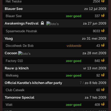
Het Twiske
2504
Blauer See
zo 12 jul 2009
Blauer See
zeer goed
337
Awakenings Festival
za 27 jun 2009
Spaarnwoude Houtrak
8033
Vaag
zo 31 mei 2009
Discotheek De Bob
voldoende
43
Cocoon
za 28 mrt 2009
Factory 010
zeer goed
840
Rauw @ klinch
vr 13 mrt 2009
Melkweg
zeer goed
92
Official Karotte's kitchen after party
7 /
zo 8 feb 2009
Club Catwalk
60
Tomorrow Special
za 7 feb 2009
Watt
zeer goed
409