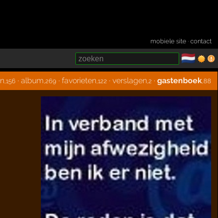
mobiele site
·
contact
🇳🇱
­
en
·
album
·
favorieten
·
verslagen
·
gastenboek
,156
,269
,122
,2
,88