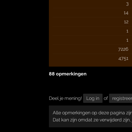
3
14
12
1
1
7226
4751
88 opmerkingen
Deel je mening!
Log in
of
registree
Alle opmerkingen op deze pagina zijn
Dat kan zijn omdat ze verwijderd zijn