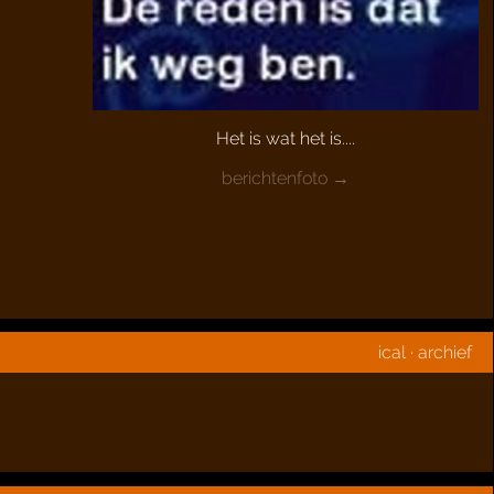
Het is wat het is....
berichtenfoto →
ical
·
archief