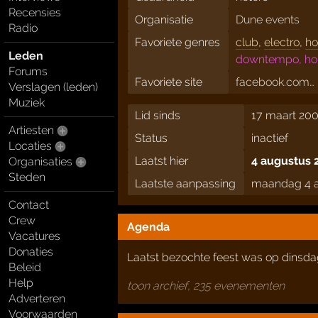
Recensies
Organisatie
Dune events
Radio
Favoriete genres
club
,
electro
,
ho
Leden
downtempo, hou
Forums
Favoriete site
facebook.com…
Verslagen (leden)
Muziek
Lid sinds
17 maart 200
Artiesten
Status
inactief
Locaties
Laatst hier
4 augustus 
Organisaties
Steden
Laatste aanpassing
maandag 4 a
Contact
Crew
Agenda
Vacatures
Donaties
Laatst bezochte feest was op dinsd
Beleid
Help
toon archief, 235 evenementen
Adverteren
Voorwaarden