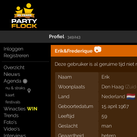
Profiel
· 349243
📷
Inloggen
Erik&Frederique
Registreren
Deze gebruiker is al geruime tijd nie
Overzicht
Nieuws
Naam
Erik
Agenda
Woonplaats
Den Haag
(
Zuid
nu & straks
🇳🇱
kaart
Land
Nederland
festivals
Geboortedatum
15 april 1967
Winacties
WIN
Trends
Leeftijd
59
Foto's
Geslacht
man
Video's
Interviews
Geaardheid
hetero