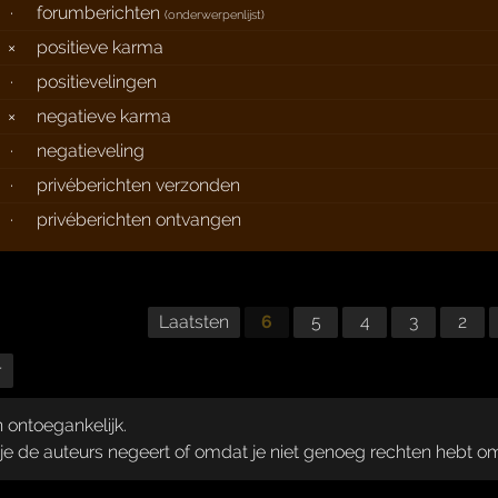
·
forumberichten
(
onderwerpenlijst
)
×
positieve karma
·
positievelingen
×
negatieve karma
·
negatieveling
·
privéberichten verzonden
·
privéberichten ontvangen
Laatsten
6
5
4
3
2
r
 ontoegankelijk.
, je de auteurs negeert of omdat je niet genoeg rechten hebt om