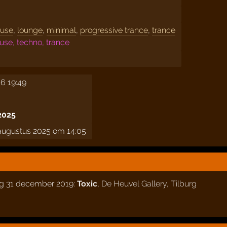
use
,
lounge
,
minimal
,
progressive trance
,
trance
se, techno, trance
6 19:49
2025
ugustus 2025 om 14:05
ag 31 december 2019:
Toxic
,
De Heuvel Gallery
,
Tilburg