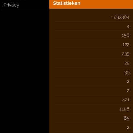
Statistieken
Privacy
± 293304
4
156
122
235
25
39
2
2
421
1156
65
2