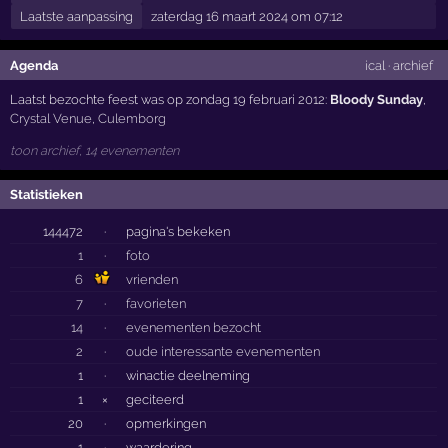
Laatste aanpassing
zaterdag 16 maart 2024 om 07:12
Agenda
ical
·
archief
Laatst bezochte feest was op zondag 19 februari 2012:
Bloody Sunday
,
Crystal Venue
,
Culemborg
toon archief, 14 evenementen
Statistieken
144472
·
pagina's bekeken
1
·
foto
6
vrienden
7
·
favorieten
14
·
evenementen bezocht
2
·
oude interessante evenementen
1
·
winactie deelneming
1
×
geciteerd
20
·
opmerkingen
1
·
waardering