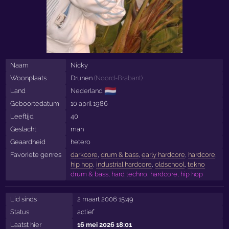
Naam
Nicky
Woonplaats
Drunen
(
Noord-Brabant
)
🇳🇱
Land
Nederland
Geboortedatum
10 april 1986
Leeftijd
40
Geslacht
man
Geaardheid
hetero
Favoriete genres
darkcore
,
drum & bass
,
early hardcore
,
hardcore
,
hip hop
,
industrial hardcore
,
oldschool
,
tekno
drum & bass, hard techno, hardcore, hip hop
Lid sinds
2 maart 2006 15:49
Status
actief
Laatst hier
16 mei 2026 18:01