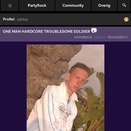
Jij
Partyflock
Community
Overig
🔍
Profiel
· 338892
📷
ONE MAN HARDCORE TROUBLESOME SOLDIER
vrienden
·
album
·
favorieten
,6
,7