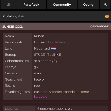
Jij
Partyflock
Community
Overig
🔍
Profiel
· 297878
gastenboek
JUNKIE XXXL
Naam
Ruben
Woonplaats
Drunen
(
Noord-Brabant
)
🇳🇱
Land
Nederland
Beroep
STUDENT JUNKIE
Geboortedatum
31 oktober 1989
Leeftijd
36
Geslacht
man
Geaardheid
hetero
Relatie
nee
Favoriete genres
darkcore
,
hardcore
,
speedcore
,
terror
hardcore
Lid sinds
6 december 2005 12:25