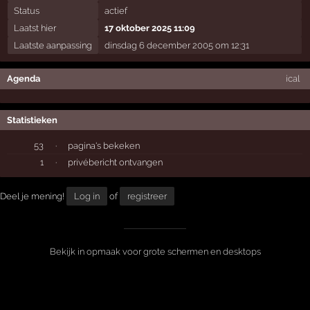
Status
actief
Laatst hier
17 oktober 2025 11:09
Laatste aanpassing
dinsdag 6 december 2005 om 12:31
Agenda
ical
Statistieken
53
·
pagina's bekeken
1
·
privébericht ontvangen
Deel je mening!
Log in
of
registreer
Bekijk in opmaak voor grote schermen en desktops