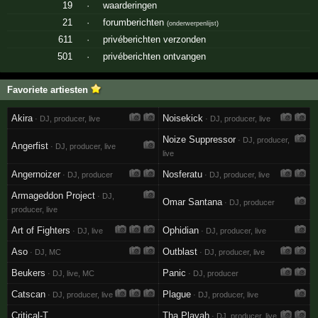
19
·
waarderingen
21
·
forumberichten
(
onderwerpenlijst
)
611
·
privéberichten verzonden
501
·
privéberichten ontvangen
Favoriete artiesten
Akira
Noisekick
· DJ, producer, live
· DJ, producer, live
Noize Suppressor
· DJ, producer,
Angerfist
· DJ, producer, live
live
Angernoizer
Nosferatu
· DJ, producer
· DJ, producer, live
Armageddon Project
· DJ,
Omar Santana
· DJ, producer
producer, live
Art of Fighters
Ophidian
· DJ, live
· DJ, producer, live
Aso
Outblast
· DJ, MC
· DJ, producer, live
Beukers
Panic
· DJ, live, MC
· DJ, producer
Catscan
Plague
· DJ, producer, live
· DJ, producer, live
Critical-T
Tha Playah
· DJ, producer, live