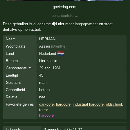
goeiedag eem,
berichtenfoto →
Deze gebruiker is al geruime tijd niet meer langsgeweest en staat
derhalve op non-actief.
Naam
HERMAN...
Woonplaats
Assen
(
Drenthe
)
🇳🇱
Land
Nederland
Beroep
bier zoep'n
Geboortedatum
29 april 1981
Leeftijd
45
Geslacht
man
Geaardheid
hetero
Relatie
nee
Favoriete genres
darkcore
,
hardcore
,
industrial hardcore
,
oldschool
,
terror
hardcore
Lid sinds
3 augustus 2005 11:02