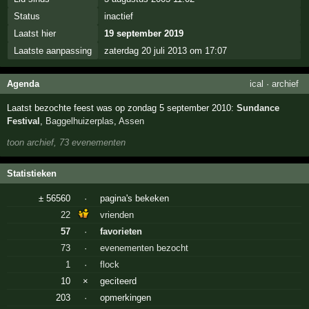
Status
inactief
Laatst hier
19 september 2019
Laatste aanpassing
zaterdag 20 juli 2013 om 17:07
Agenda
ical
·
archief
Laatst bezochte feest was op zondag 5 september 2010:
Sundance
Festival
,
Baggelhuizerplas
,
Assen
toon archief, 73 evenementen
Statistieken
± 56560
·
pagina's bekeken
22
vrienden
57
·
favorieten
73
·
evenementen bezocht
1
·
flock
10
×
geciteerd
203
·
opmerkingen