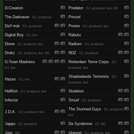
D-Creation
Predator
· DJ, producer, live, MC
The Darkraver
Prinzel
· DJ, producer
DaY-már
Promo
· DJ, producer
· DJ, producer, live
Digital Boy
Rabutu
· DJ, live
Dione
Radium
· DJ, producer, live
· DJ, producer
Drokz
RDZ
· DJ, producer, live, MC
· DJ, producer
G-Town Madness
Rotterdam Terror Corps
·
· DJ,
DJ, live
producer, live
Shadowlands Terrorists
· DJ,
Hazes
· DJ, live
producer, live
Hellfish
Skeleton
· DJ, producer, live
Infector
Smurf
· DJ, producer
The Stunned Guys
· DJ, producer,
J.D.A.
· DJ, producer, live
live
Jappo
Da Syndrome
· DJ, producer
· DJ, MC
Joro
Unexist
· MC
· DJ, producer, live