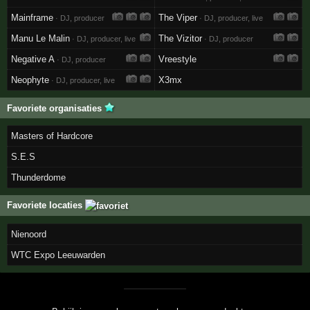
Mainframe
The Viper
· DJ, producer
· DJ, producer, live
Manu Le Malin
The Vizitor
· DJ, producer, live
· DJ, producer
Negative A
Vreestyle
· DJ, producer
Neophyte
X3mx
· DJ, producer, live
Favoriete organisaties
Masters of Hardcore
S.E.S
Thunderdome
Favoriete locaties
Nienoord
WTC Expo Leeuwarden