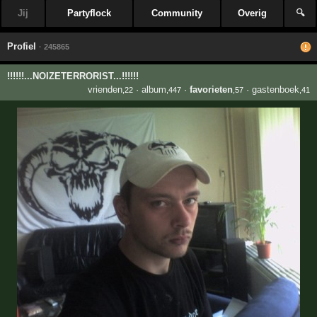
Jij
Partyflock
Community
Overig
🔍
Profiel
· 245865
!!!!!!...NOIZETERRORIST...!!!!!!
vrienden
·
album
·
favorieten
·
gastenboek
,22
,447
,57
,41