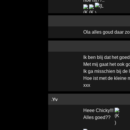
hoe ist??..
Ola alles goud daar zo
Ik ben blij dat het goed
Met mij gaat het ook g
Ik ga misschien bij d
Hoe ist met de kleine no
xxx
.Yv
Heee Chicky!!!
Alles goed??