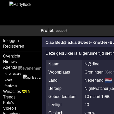
Profiel
· 202796
Inloggen
Ciao Bell@ a.k.a Sweet~Knetter~B
Registreren
Deze gebruiker is al geruime tijd niet
Overzicht
Nieuws
Naam
N@dine
Agenda
Woonplaats
Groningen
(
Gro
nu & straks
🇳🇱
kaart
Land
Nederland
festivals
Beroep
Nightwatcher;)
WIN
Winacties
Geboortedatum
10 maart 1986
Trends
Foto's
Leeftijd
40
Video's
Geslacht
vrouw
Interviews