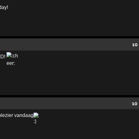
day!
10
RD!
10
 plezier vandaag