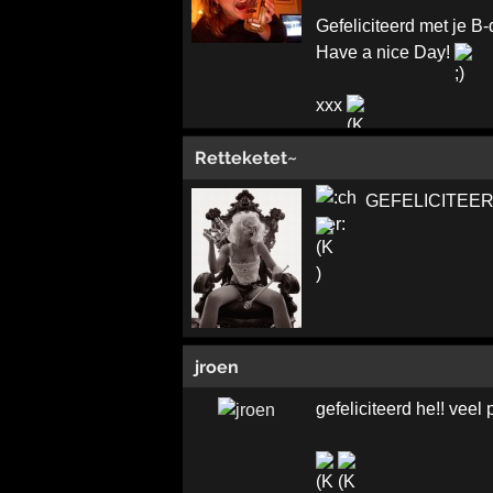
Gefeliciteerd met je B-
Have a nice Day!
xxx
Retteketet~
GEFELICITEE
jroen
gefeliciteerd he!! veel