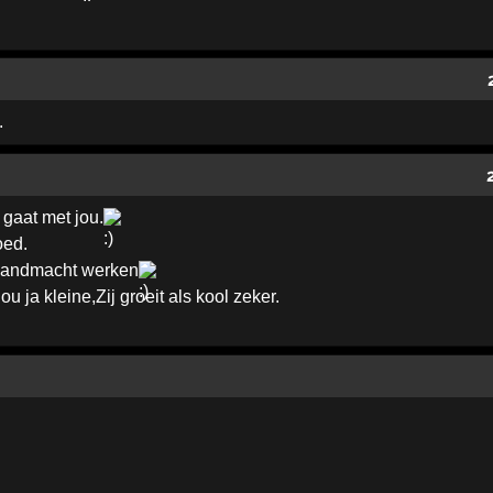
.
 gaat met jou.
oed.
e landmacht werken
u ja kleine,Zij groeit als kool zeker.