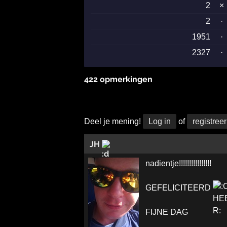
2
×
2
·
1951
·
2327
·
422 opmerkingen
Deel je mening!
Log in
of
registreer
JH
nadientje!!!!!!!!!!!!!!!!
GEFELICITEERD
FIJNE DAG