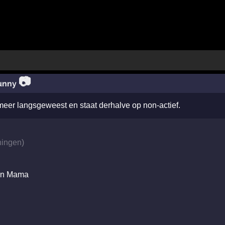
📷
unny
 meer langsgeweest en staat derhalve op non-actief.
ningen
)
,en Mama