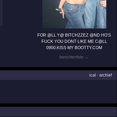
FOR @LL Y@ BITCHZZEZ @ND HO'S
FUCK YOU DONT L!KE ME C@LL
0900.KISS MY BOOTTY.COM
berichtenfoto →
ical
·
archief