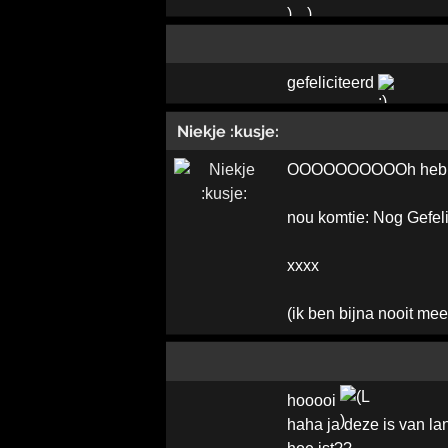
gefeliciteerd
Niekje :kusje:
OOOOOOOOOOh heb ik j
nou komtie: Nog Gefeli
xxxx
(ik ben bijna nooit meer
hooooi
haha ja deze is van l