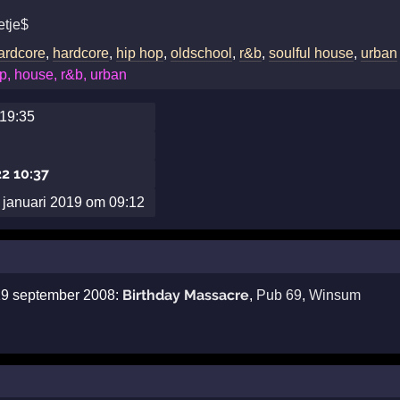
etje$
hardcore
,
hardcore
,
hip hop
,
oldschool
,
r&b
,
soulful house
,
urban
p, house, r&b, urban
 19:35
2 10:37
januari 2019 om 09:12
Birthday Massacre
 19 september 2008:
,
Pub 69
,
Winsum