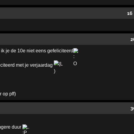
16
2
e de 10e niet eens gefeliciteerd
citeerd met je verjaardag
 op pff)
3
angere duur
..