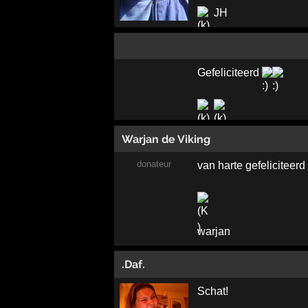
JH
Gefeliciteerd
Warjan de Viking
donateur
van harte gefeliciteerd 
warjan
.Daf.
Schat!