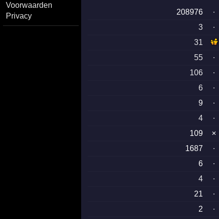
Voorwaarden
208976
·
Privacy
3
·
31
55
·
106
·
6
·
9
·
4
·
109
×
1687
·
6
·
4
·
21
·
2
·