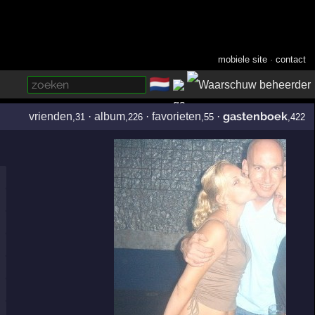
mobiele site
·
contact
🇳🇱
­
gastenboek
vrienden
·
album
·
favorieten
·
,31
,226
,55
,422