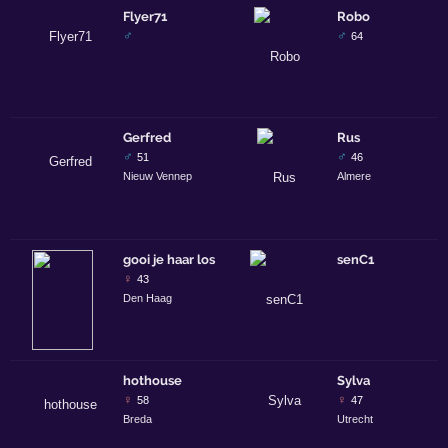
Flyer71
Robo
♂
♂
64
Gerfred
Rus
♂
♂
51
46
Nieuw Vennep
Almere
gooi je haar los
senC1
♀
43
Den Haag
hothouse
Sylva
♀
♀
58
47
Breda
Utrecht