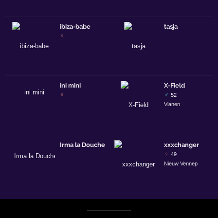
ibiza-babe
tasja
♀
ini mini
X-Field
♀
♂
52
Vianen
Irma la Douche
xxxchanger
♀
49
Nieuw Vennep