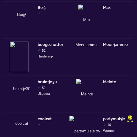
Be@
Max
♀
boogschutter
Meer-jammie
♂
52
Harderwijk
bruintje30
Meinte
♂
52
Uitgeest
coolcat
partymuisje
♀
♀
40
Wormer