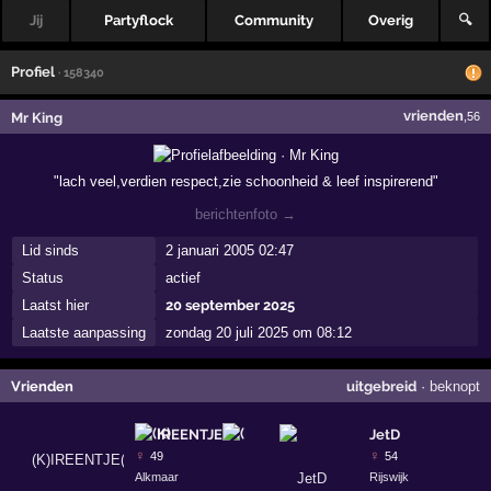
Jij
Partyflock
Community
Overig
🔍
Profiel
· 158340
vrienden
Mr King
,56
"lach veel,verdien respect,zie schoonheid & leef inspirerend"
berichtenfoto →
Lid sinds
2 januari 2005 02:47
Status
actief
Laatst hier
20 september 2025
Laatste aanpassing
zondag 20 juli 2025 om 08:12
Vrienden
uitgebreid
·
beknopt
IREENTJE
JetD
♀
♀
49
54
Alkmaar
Rijswijk