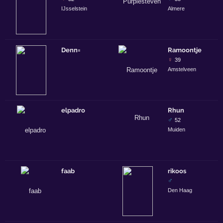
IJsselstein
Almere
Denn=
Ramoontje
♀
39
Amstelveen
elpadro
Rhun
♂
52
Muiden
faab
rikoos
♂
Den Haag