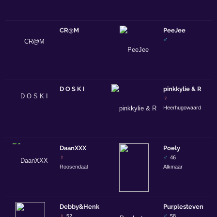
CR@M
PeeJee
♂
D O S K I
pinkkylie & R
♀
Heerhugowaard
DaanXXX
Poely
♀
♂
46
Roosendaal
Alkmaar
Debby&Henk
Purplesteven
♀
♂
52
58