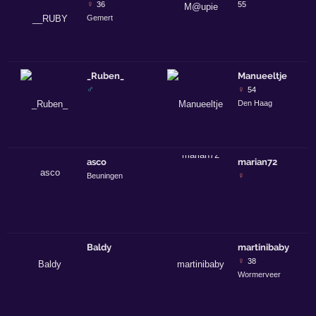
♀
36
55
Gemert
_Ruben_
Manueeltje
♂
♀
54
Den Haag
asco
marian72
♀
Beuningen
Baldy
martinibaby
♀
38
Wormerveer