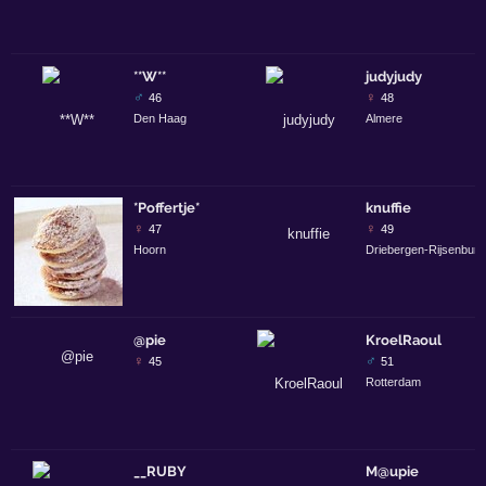
**W**
judyjudy
♂
♀
46
48
Den Haag
Almere
*Poffertje*
knuffie
♀
♀
47
49
Hoorn
Driebergen-Rijsenburg
@pie
KroelRaoul
♀
♂
45
51
Rotterdam
__RUBY
M@upie