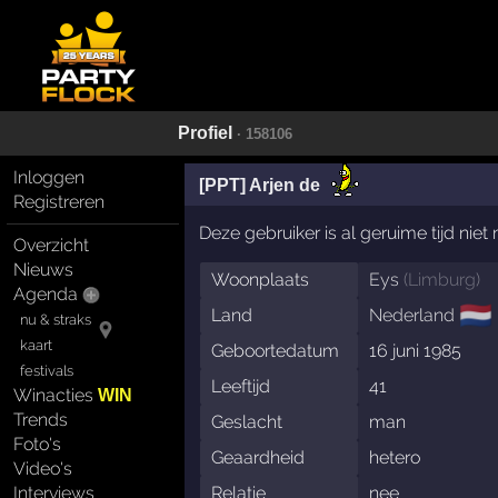
Profiel
· 158106
Inloggen
[PPT] Arjen de
Registreren
Deze gebruiker is al geruime tijd nie
Overzicht
Nieuws
Woonplaats
Eys
(
Limburg
)
Agenda
🇳🇱
Land
Nederland
nu & straks
kaart
Geboortedatum
16 juni 1985
festivals
Leeftijd
41
Winacties
WIN
Trends
Geslacht
man
Foto's
Geaardheid
hetero
Video's
Relatie
nee
Interviews