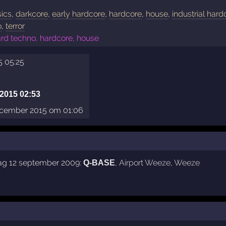
sics
,
darkcore
,
early hardcore
,
hardcore
,
house
,
industrial hard
o
,
terror
rd techno, hardcore, house
5 05:25
2015 02:53
cember 2015 om 01:06
dag 12 september 2009:
,
Airport Weeze
,
Weeze
Q-BASE