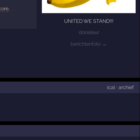
core
,
UNITED WE STAND!!!
donateur
berichtenfoto →
ical
·
archief