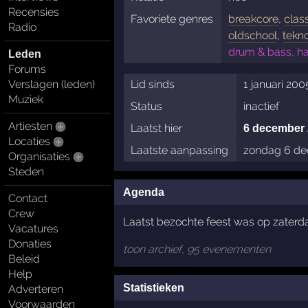
Recensies
Favoriete genres
breakcore
,
clas
Radio
oldschool
,
tekn
drum & bass, ha
Leden
Forums
Lid sinds
1 januari 200
Verslagen (leden)
Muziek
Status
inactief
Artiesten
Laatst hier
6 december 
Locaties
Laatste aanpassing
zondag 6 de
Organisaties
Steden
Agenda
Contact
Crew
Laatst bezochte feest was op zater
Vacatures
Donaties
toon archief, 95 evenementen
Beleid
Help
Statistieken
Adverteren
Voorwaarden