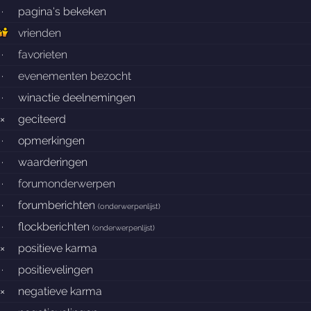
·
pagina's bekeken
vrienden
·
favorieten
·
evenementen bezocht
·
winactie deelnemingen
×
geciteerd
·
opmerkingen
·
waarderingen
·
forumonderwerpen
·
forumberichten
(
onderwerpenlijst
)
·
flockberichten
(
onderwerpenlijst
)
×
positieve karma
·
positievelingen
×
negatieve karma