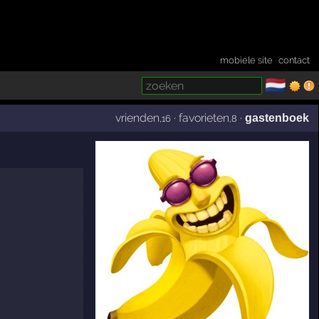
mobiele site
·
contact
🇳🇱
­
vrienden
·
favorieten
·
gastenboek
,16
,8