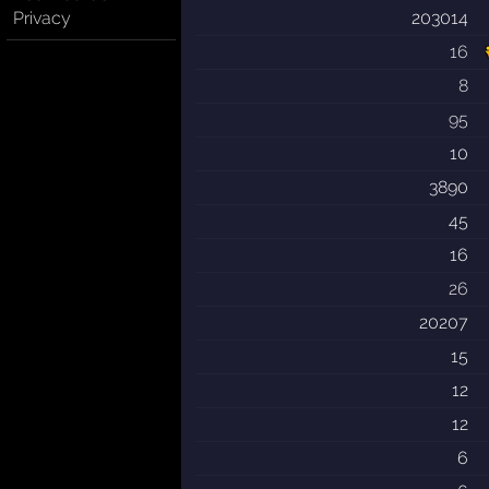
Privacy
203014
16
8
95
10
3890
45
16
26
20207
15
12
12
6