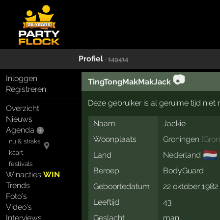
Profiel
· 149414
📷
Inloggen
TingTongMakMakJack
Registreren
Deze gebruiker is al geruime tijd nie
Overzicht
Nieuws
Naam
Jackie
Agenda
Woonplaats
Groningen
(
Gron
nu & straks
🇳🇱
kaart
Land
Nederland
festivals
Beroep
BodyGuard
Winacties
WIN
Trends
Geboortedatum
22 oktober 1982
Foto's
Leeftijd
43
Video's
Interviews
Geslacht
man