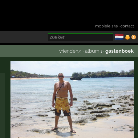
mobiele site
·
contact
🇳🇱
­
vrienden
·
album
·
gastenboek
,9
,1