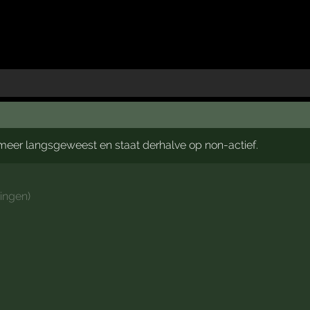
t meer langsgeweest en staat derhalve op non-actief.
ingen
)