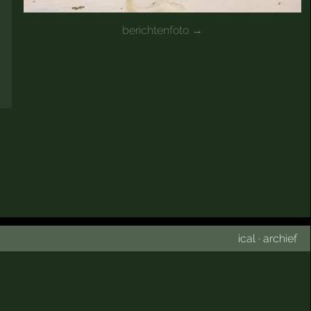
berichtenfoto →
ical
·
archief