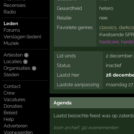
Recensies
Geaardheid
hetero
Radio
Relatie
nee
Leden
Favoriete genres
classics
,
darkco
Forums
Kwetsende SP
Verslagen (leden)
hardcore, hards
Muziek
Artiesten
Lid sinds
2 december 
Locaties
Status
inactief
Organisaties
Steden
Laatst hier
26 december
Laatste aanpassing
maandag 27 
Contact
Crew
Vacatures
Agenda
Donaties
Beleid
Laatst bezochte feest was op zaterda
Help
Adverteren
toon archief, 90 evenementen
Voorwaarden