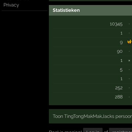
Privacy
Statistieken
10345
·
1
·
9
90
·
1
×
5
·
1
·
252
·
288
·
Toon TingTongMakMakJacks persoonli