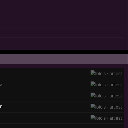
r
er
on