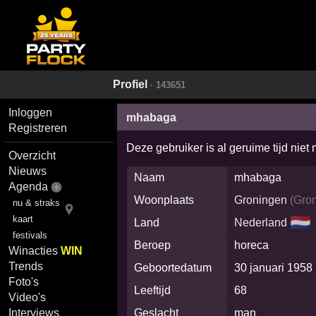
Profiel
· 143651
Inloggen
mhabaga
Registreren
Deze gebruiker is al geruime tijd niet
Overzicht
Nieuws
Naam
mhabaga
Agenda
Woonplaats
Groningen
(
Gro
nu & straks
🇳🇱
kaart
Land
Nederland
festivals
Beroep
horeca
Winacties
WIN
Trends
Geboortedatum
30 januari 1958
Foto's
Leeftijd
68
Video's
Geslacht
man
Interviews