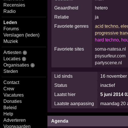
Recensies
Geaardheid
hetero
Radio
Relatie
ja
Leden
Favoriete genres
acid techno
,
ele
Forums
progressive tra
Verslagen (leden)
hard techno, hou
Muziek
Favoriete sites
soma-natesa.nl
Artiesten
psysurfeur.com
Locaties
partyscene.nl
Organisaties
Steden
Lid sinds
16 november 
Contact
Status
inactief
Crew
Laatst hier
5 juni 2014 0
Vacatures
Donaties
Laatste aanpassing
maandag 20 
Beleid
Help
Adverteren
Agenda
Voorwaarden