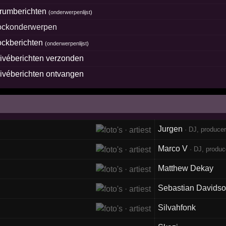
orumberichten
(
onderwerpenlijst
)
lockonderwerpen
lockberichten
(
onderwerpenlijst
)
rivéberichten verzonden
rivéberichten ontvangen
Jurgen
· DJ, produce
Marco V
· DJ, produc
Matthew Dekay
Sebastian Davids
Silvahfonk