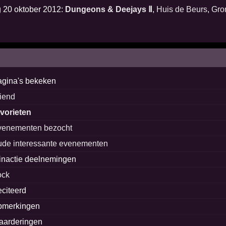
g 20 oktober 2012:
Dungeons & Deejays Ⅱ
,
Huis de Beurs
,
Gro
agina's bekeken
riend
avorieten
venementen bezocht
ude interessante evenementen
inactie deelnemingen
ock
eciteerd
pmerkingen
aarderingen