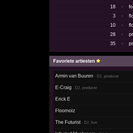
18
·
f
3
·
f
10
·
f
28
·
p
35
·
p
Favoriete artiesten
Armin van Buuren
· DJ, producer
E-Craig
· DJ, producer
Erick E
Floornoiz
The Futurist
· DJ, live