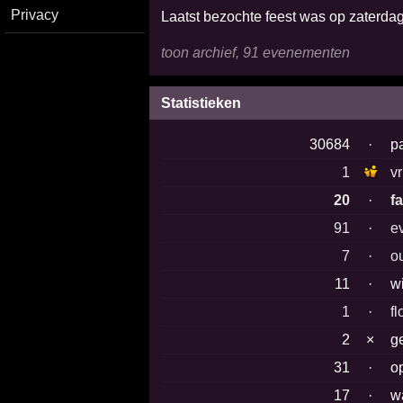
Privacy
Laatst bezochte feest was op zaterda
toon archief, 91 evenementen
Statistieken
30684
·
p
1
v
20
·
f
91
·
e
7
·
o
11
·
w
1
·
fl
2
×
g
31
·
o
17
·
w