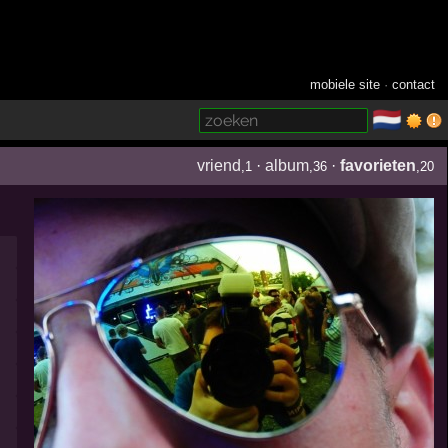
mobiele site
·
contact
🇳🇱
­
vriend
·
album
·
favorieten
,1
,36
,20