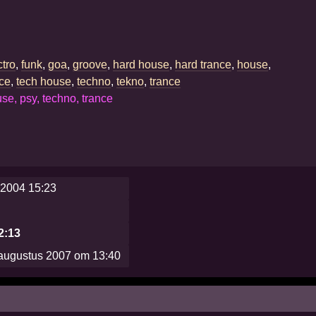
ctro
,
funk
,
goa
,
groove
,
hard house
,
hard trance
,
house
,
nce
,
tech house
,
techno
,
tekno
,
trance
se, psy, techno, trance
2004 15:23
2:13
augustus 2007 om 13:40