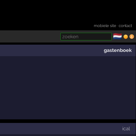
mobiele site
·
contact
🇳🇱
­
gastenboek
ical