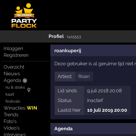
Profiel
· 1415553
Inloggen
roankuperij
Registreren
Deze gebruiker is al geruime tijd nie
Overzicht
Nieuws
Artiest
Roan
Agenda
nu & straks
Lid sinds
9 juli 2018 20:08
kaart
Status
inactief
festivals
Winacties
WIN
Laatst hier
10 juli 2019 20:00
Trends
Foto's
Video's
Agenda
Interviews