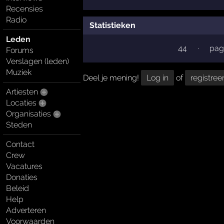
Recensies
Radio
Statistieken
Leden
44
·
pag
Forums
Verslagen (leden)
Muziek
Deel je mening!
Log in
of
registree
Artiesten
Locaties
Organisaties
Steden
Contact
Crew
Vacatures
Donaties
Beleid
Help
Adverteren
Voorwaarden