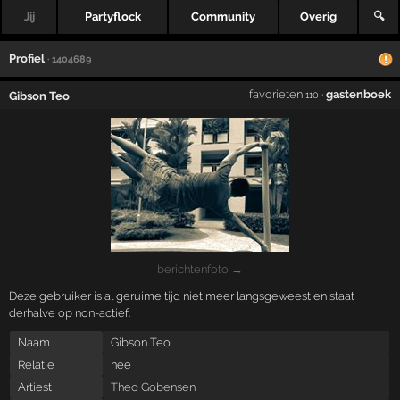
Jij
Partyflock
Community
Overig
🔍
Profiel
· 1404689
favorieten
·
gastenboek
Gibson Teo
,110
berichtenfoto →
Deze gebruiker is al geruime tijd niet meer langsgeweest en staat
derhalve op non-actief.
Naam
Gibson Teo
Relatie
nee
Artiest
Theo Gobensen