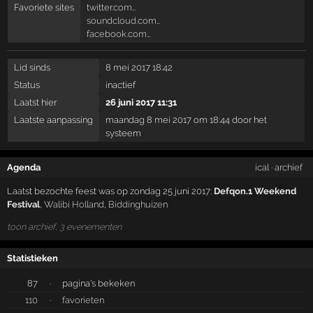
Favoriete sites
twitter.com…
soundcloud.com…
facebook.com…
Lid sinds
8 mei 2017 18:42
Status
inactief
Laatst hier
26 juni 2017 11:31
Laatste aanpassing
maandag 8 mei 2017 om 18:44 door het
systeem
Agenda
ical
·
archief
Laatst bezochte feest was op zondag 25 juni 2017:
Defqon.1 Weekend
Festival
,
Walibi Holland
,
Biddinghuizen
toon archief, 3 evenementen
Statistieken
87
·
pagina's bekeken
110
·
favorieten