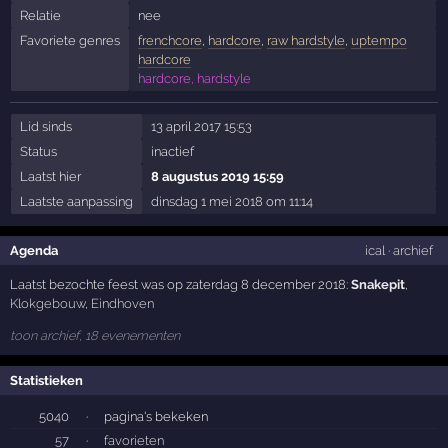
Relatie
nee
Favoriete genres
frenchcore
,
hardcore
,
raw hardstyle
,
uptempo
hardcore
hardcore, hardstyle
Lid sinds
13 april 2017 15:53
Status
inactief
Laatst hier
8 augustus 2019 15:59
Laatste aanpassing
dinsdag 1 mei 2018 om 11:14
Agenda
ical
·
archief
Laatst bezochte feest was op zaterdag 8 december 2018:
Snakepit
,
Klokgebouw
,
Eindhoven
toon archief, 18 evenementen
Statistieken
5040
·
pagina's bekeken
57
·
favorieten