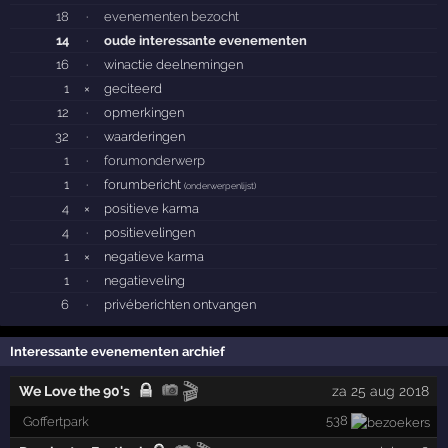
18
·
evenementen bezocht
14
·
oude interessante evenementen
16
·
winactie deelnemingen
1
×
geciteerd
12
·
opmerkingen
32
·
waarderingen
1
·
forumonderwerp
1
·
forumbericht
(
onderwerpenlijst
)
4
×
positieve karma
4
·
positievelingen
1
×
negatieve karma
1
·
negatieveling
6
·
privéberichten ontvangen
Interessante evenementen archief
🎬
We Love the 90's
za 25 aug 2018
538
Goffertpark