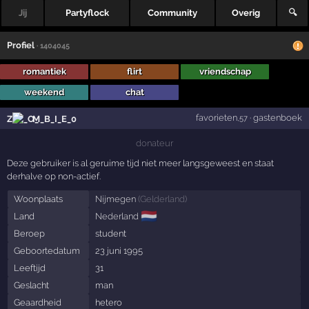
Jij
Partyflock
Community
Overig
🔍
Profiel
· 1404045
romantiek
flirt
vriendschap
weekend
chat
favorieten
·
gastenboek
Z
M_B_I_E_0
,57
donateur
Deze gebruiker is al geruime tijd niet meer langsgeweest en staat
derhalve op non-actief.
Woonplaats
Nijmegen
(
Gelderland
)
🇳🇱
Land
Nederland
Beroep
student
Geboortedatum
23 juni 1995
Leeftijd
31
Geslacht
man
Geaardheid
hetero