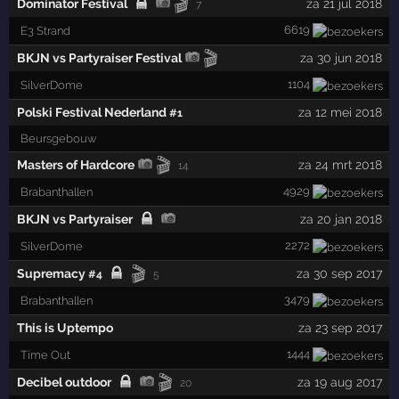
🎬
Dominator Festival
za 21 jul 2018
7
6619
E3 Strand
🎬
BKJN vs Partyraiser Festival
za 30 jun 2018
1104
SilverDome
Polski Festival Nederland
za 12 mei 2018
#1
Beursgebouw
🎬
Masters of Hardcore
za 24 mrt 2018
14
4929
Brabanthallen
BKJN vs Partyraiser
za 20 jan 2018
2272
SilverDome
🎬
Supremacy
za 30 sep 2017
#4
5
3479
Brabanthallen
This is Uptempo
za 23 sep 2017
1444
Time Out
🎬
Decibel outdoor
za 19 aug 2017
20