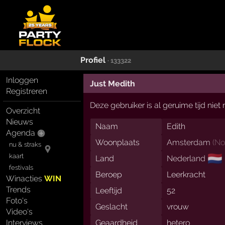
Profiel
· 133322
Inloggen
Just Medith
Registreren
Deze gebruiker is al geruime tijd nie
Overzicht
Nieuws
Naam
Edith
Agenda
Woonplaats
Amsterdam
(
No
nu & straks
🇳🇱
kaart
Land
Nederland
festivals
Beroep
Leerkracht
Winacties
WIN
Trends
Leeftijd
52
Foto's
Geslacht
vrouw
Video's
Interviews
Geaardheid
hetero