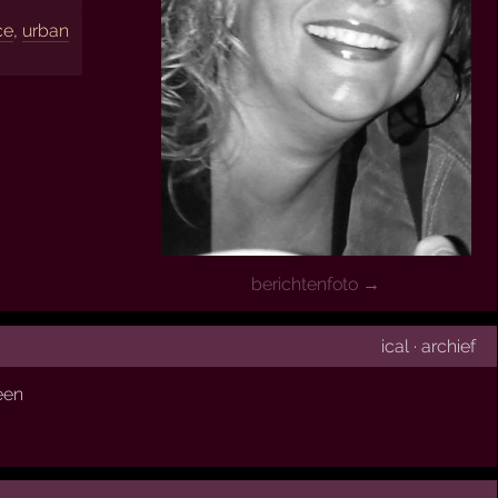
ce
,
urban
berichtenfoto →
ical
·
archief
een