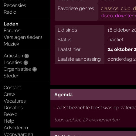
Recensies
Favoriete genres
classics
,
club
,
d
Radio
disco, downtemp
Leden
Lid sinds
18 oktober 2
Forums
Verslagen (leden)
Status
inactief
Muziek
Laatst hier
24 oktober 
Artiesten
Laatste aanpassing
donderdag 2
Locaties
Organisaties
Steden
Contact
Crew
Agenda
Vacatures
Laatst bezochte feest was op zaterdag
Donaties
Beleid
toon archief, 27 evenementen
Help
Adverteren
Voorwaarden