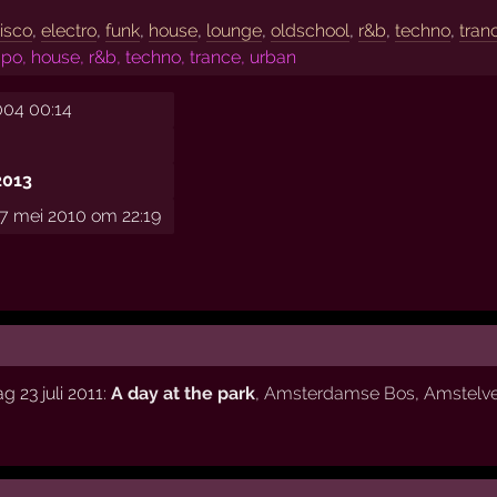
isco
,
electro
,
funk
,
house
,
lounge
,
oldschool
,
r&b
,
techno
,
tran
o, house, r&b, techno, trance, urban
004 00:14
2013
7 mei 2010 om 22:19
 23 juli 2011:
A day at the park
,
Amsterdamse Bos
,
Amstelv