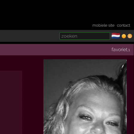
mobiele site
·
contact
🇳🇱
­
favoriet
,1