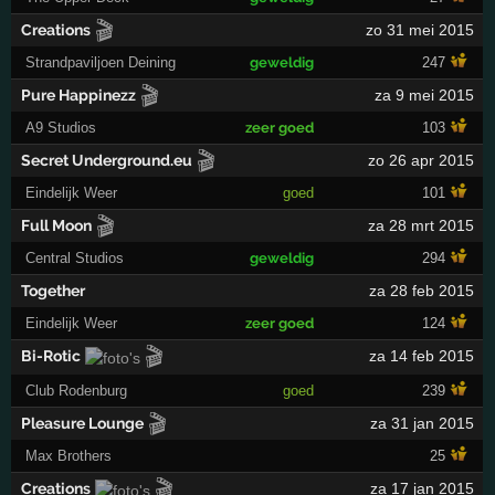
🎬
Creations
zo 31 mei 2015
Strandpaviljoen Deining
geweldig
247
🎬
Pure Happinezz
za 9 mei 2015
A9 Studios
zeer goed
103
🎬
Secret Underground.eu
zo 26 apr 2015
Eindelijk Weer
goed
101
🎬
Full Moon
za 28 mrt 2015
Central Studios
geweldig
294
Together
za 28 feb 2015
Eindelijk Weer
zeer goed
124
🎬
Bi-Rotic
za 14 feb 2015
Club Rodenburg
goed
239
🎬
Pleasure Lounge
za 31 jan 2015
Max Brothers
25
🎬
Creations
za 17 jan 2015