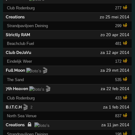
Club Rodenburg
277
Creations
zo 25 mei 2014
Strandpaviljoen Deining
299
Strictly RAM
zo 20 apr 2014
Beachclub Fuel
481
Club DeJaVu
za 12 apr 2014
Eindelijk Weer
172
🎬
Full Moon
za 29 mrt 2014
The Sand
535
🎬
7th Heaven
za 22 feb 2014
Club Rodenburg
433
🎬
B.I.T.C.H
za 1 feb 2014
2
North Sea Venue
837
Creations
za 11 jan 2014
Strandpaviljoen Deining
198