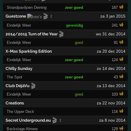
Strandpaviljoen Deining
zeer goed
187
🎬
Guestzone
za 3 jan 2015
2
Eindelijk Weer
geweldig
241
🎬
2014/2015 Turn of the Year
wo 31 dec 2014
Eindelijk Weer
goed
91
X-Mas Sparkling Edition
za 20 dec 2014
Eindelijk Weer
zeer goed
124
Chilly Sunday
zo 14 dec 2014
The Spot
zeer goed
43
🎬
Club DéjàVu
za 13 dec 2014
Eindelijk Weer
goed
103
Creations
za 22 nov 2014
The Upper Deck
116
🎬
Secret Underground.eu
za 8 nov 2014
2
Backstage Almere
129