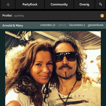
Jij
Partyflock
Community
Overig
🔍
Profiel
· 1326884
vrienden
·
album
·
favorieten
·
gastenboek
Arnold & Mary
,12
,2