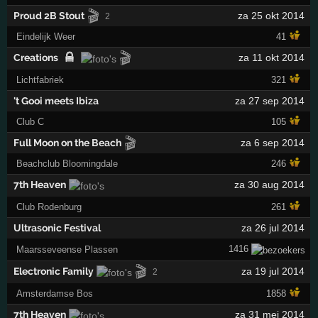
🎬
Proud 2B Stout
za 25 okt 2014
2
Eindelijk Weer
41
🎬
Creations
za 11 okt 2014
Lichtfabriek
321
't Gooi meets Ibiza
za 27 sep 2014
Club C
105
🎬
Full Moon on the Beach
za 6 sep 2014
Beachclub Bloomingdale
246
7th Heaven
za 30 aug 2014
Club Rodenburg
261
Ultrasonic Festival
za 26 jul 2014
1416
Maarsseveense Plassen
🎬
Electronic Family
za 19 jul 2014
2
Amsterdamse Bos
1858
7th Heaven
za 31 mei 2014