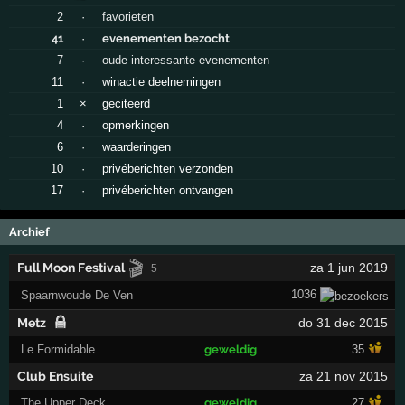
2
·
favorieten
41
·
evenementen bezocht
7
·
oude interessante evenementen
11
·
winactie deelnemingen
1
×
geciteerd
4
·
opmerkingen
6
·
waarderingen
10
·
privéberichten verzonden
17
·
privéberichten ontvangen
Archief
🎬
Full Moon Festival
za 1 jun 2019
5
1036
Spaarnwoude De Ven
Metz
do 31 dec 2015
Le Formidable
geweldig
35
Club Ensuite
za 21 nov 2015
The Upper Deck
geweldig
27