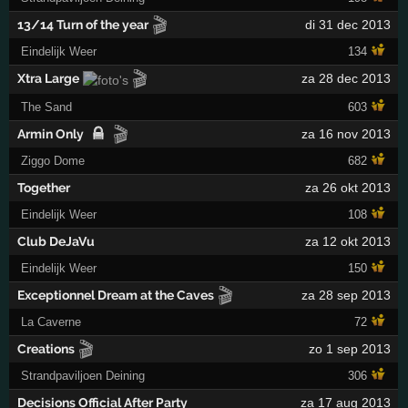
🎬
13/14 Turn of the year
di 31 dec 2013
Eindelijk Weer
134
🎬
Xtra Large
za 28 dec 2013
The Sand
603
🎬
Armin Only
za 16 nov 2013
Ziggo Dome
682
Together
za 26 okt 2013
Eindelijk Weer
108
Club DeJaVu
za 12 okt 2013
Eindelijk Weer
150
🎬
Exceptionnel Dream at the Caves
za 28 sep 2013
La Caverne
72
🎬
Creations
zo 1 sep 2013
Strandpaviljoen Deining
306
Decisions Official After Party
za 17 aug 2013