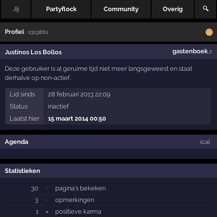
Jij
Partyflock
Community
Overig
🔍
Profiel
· 1313861
gastenboek
Justinos Los Bollos
,2
Deze gebruiker is al geruime tijd niet meer langsgeweest en staat
derhalve op non-actief.
Lid sinds
28 februari 2013 22:09
Status
inactief
Laatst hier
15 maart 2014 00:50
Agenda
ical
Statistieken
30
·
pagina's bekeken
3
·
opmerkingen
1
×
positieve karma