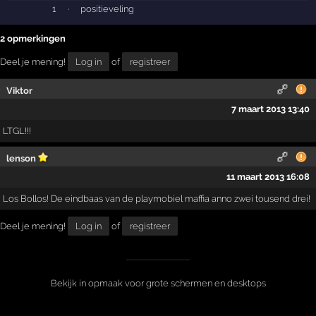
1
·
positieveling
2 opmerkingen
Deel je mening!
Log in
of
registreer
Viktor
7 maart 2013 13:40
LTGL!!!
lenson
11 maart 2013 16:08
Los Bollos! De eindbaas van de playmobiel maffia anno zwei tousend drei!
Deel je mening!
Log in
of
registreer
Bekijk in opmaak voor grote schermen en desktops