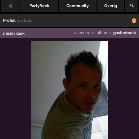
Jij
Partyflock
Community
Overig
🔍
Profiel
· 1306701
vrienden
·
album
·
gastenboek
mister dark
,14
,1