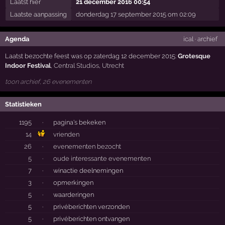
Laatst hier
21 december 2016 00:54
Laatste aanpassing
donderdag 17 september 2015 om 02:09
Agenda
ical
·
archief
Laatst bezochte feest was op zaterdag 12 december 2015:
Grotesque
Indoor Festival
,
Central Studios
,
Utrecht
toon archief, 26 evenementen
Statistieken
1195
·
pagina's bekeken
14
vrienden
26
·
evenementen bezocht
5
·
oude interessante evenementen
7
·
winactie deelnemingen
3
·
opmerkingen
5
·
waarderingen
5
·
privéberichten verzonden
5
·
privéberichten ontvangen