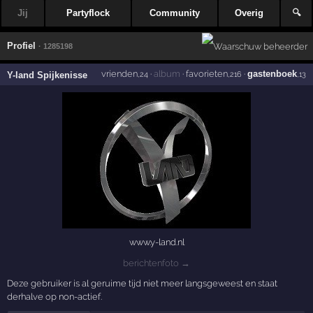
Jij
Partyflock
Community
Overig
🔍
Profiel
· 1285198
vrienden
·
album
·
favorieten
·
gastenboek
Y-land Spijkenisse
,24
,216
,13
www.y-land.nl
berichtenfoto →
Deze gebruiker is al geruime tijd niet meer langsgeweest en staat
derhalve op non-actief.