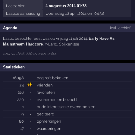
Laatst hier
4 augustus 2014 01:38
Laatste aanpassing
woensdag 16 april 2014 om 04:58
Agenda
ical
·
archief
Laatst bezochte feest was op vrijdag 11 juli 2014:
Early Rave Vs
Mainstream Hardcore
,
Y-Land
,
Spijkenisse
toon archief, 220 evenementen
Statistieken
16098
·
pagina's bekeken
24
vrienden
216
·
favorieten
220
·
evenementen bezocht
1
·
oude interessante evenementen
9
×
geciteerd
80
·
opmerkingen
17
·
waarderingen