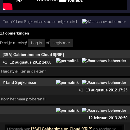
Toon Y-land Spijkenisse's persoonlijke tekst
13 opmerkingen
Deel je mening!
Log in
of
registreer
[3SA] Gabbertime on Cloud 9[RIP]
+1
12 augustus 2012 14:00
Hardstyle! Ken je da eten?
Y-land Spijkenisse
+1
13 augustus 2012 17:23
Kom het maar proberen !!!
12 februari 2013 20:50
Uitspraak
van
[3SA] Gabbertime on Cloud 9[RIP]
op zondag 12