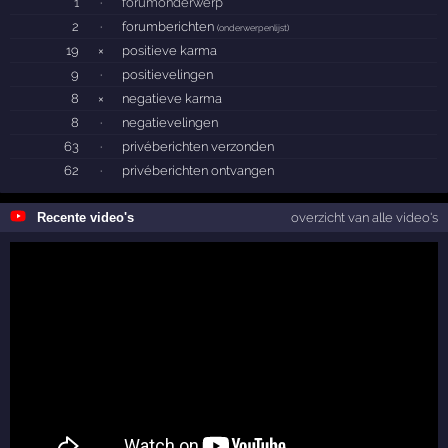
1
·
forumonderwerp
2
·
forumberichten
(
onderwerpenlijst
)
19
×
positieve karma
9
·
positievelingen
8
×
negatieve karma
8
·
negatievelingen
63
·
privéberichten verzonden
62
·
privéberichten ontvangen
Recente video's
overzicht van alle video's