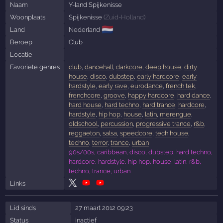
Naam
Y-land Spijkenisse
Woonplaats
Spijkenisse
(
Zuid-Holland
)
🇳🇱
Land
Nederland
Beroep
Club
Locatie
Favoriete genres
club
,
dancehall
,
darkcore
,
deep house
,
dirty
house
,
disco
,
dubstep
,
early hardcore
,
early
hardstyle
,
early rave
,
eurodance
,
french tek
,
frenchcore
,
groove
,
happy hardcore
,
hard dance
,
hard house
,
hard techno
,
hard trance
,
hardcore
,
hardstyle
,
hip hop
,
house
,
latin
,
merengue
,
oldschool
,
percussion
,
progressive trance
,
r&b
,
reggaeton
,
salsa
,
speedcore
,
tech house
,
techno
,
terror
,
trance
,
urban
90s/00s, caribbean, disco, dubstep, hard techno,
hardcore, hardstyle, hip hop, house, latin, r&b,
techno, trance, urban
Links
Lid sinds
27 maart 2012 09:23
Status
inactief