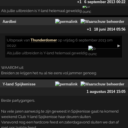
+1
6 september 2013 00:22
Als jullie uitbreiden is Y-land helemaal geweldig
Aardbei
+1
18 juni 2014 05:56
Uitspraak
van
Thunderdomer
op vrijdag 6 september 2013 om
00:22:
▶
Als jullie uitbreiden is Y-land helemaal geweldig
WAAROM uit
Breiden ze krijgen het nu al nie eens vol jammer genoeg
Y-land Spijkenisse
1 augustus 2014 15:05
Beste partygangers.
Na vele jaren aanwezig te zijn geweest in Spijkenisse gaat na komend
weekend Club Y-land Spijkenisse haar deuren sluiten.
Vanavond nog een hardcore feest en zaterdagavond sluiten we dan af
met ons laatste feest.