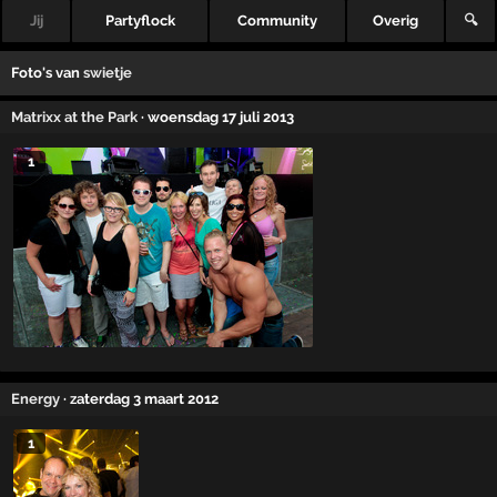
Jij
Partyflock
Community
Overig
🔍
Foto's van
swietje
Matrixx at the Park
· woensdag 17 juli 2013
1
Energy
· zaterdag 3 maart 2012
1