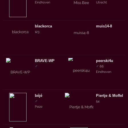
Eindhoven
Utrecht
blackorca
muis14-8
123
BRAVE-WP
peerski4u
♂
♂
66
Eindhoven
béjé
Piertje & Moffel
♂
54
Peize