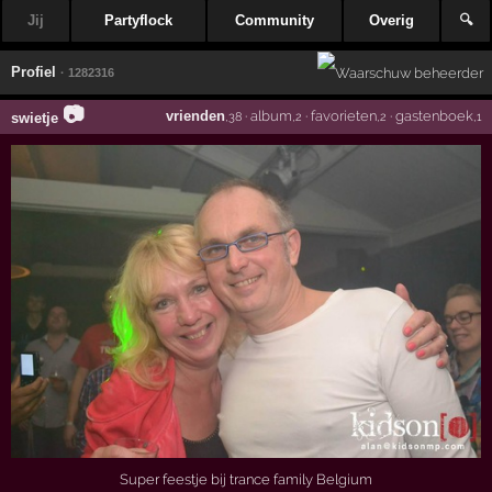
Jij
Partyflock
Community
Overig
🔍
Profiel
· 1282316
📷
vrienden
·
album
·
favorieten
·
gastenboek
swietje
,38
,2
,2
,1
Super feestje bij trance family Belgium