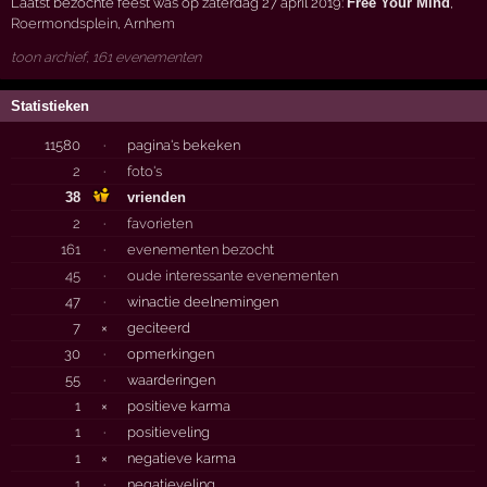
Laatst bezochte feest was op zaterdag 27 april 2019:
Free Your Mind
,
Roermondsplein
,
Arnhem
toon archief, 161 evenementen
Statistieken
11580
·
pagina's bekeken
2
·
foto's
38
vrienden
2
·
favorieten
161
·
evenementen bezocht
45
·
oude interessante evenementen
47
·
winactie deelnemingen
7
×
geciteerd
30
·
opmerkingen
55
·
waarderingen
1
×
positieve karma
1
·
positieveling
1
×
negatieve karma
1
·
negatieveling