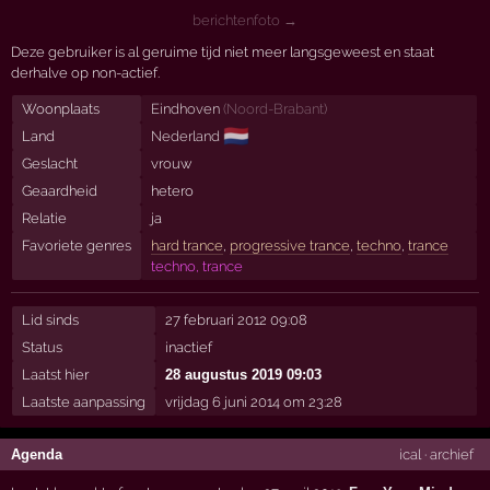
berichtenfoto →
Deze gebruiker is al geruime tijd niet meer langsgeweest en staat
derhalve op non-actief.
Woonplaats
Eindhoven
(
Noord-Brabant
)
🇳🇱
Land
Nederland
Geslacht
vrouw
Geaardheid
hetero
Relatie
ja
Favoriete genres
hard trance
,
progressive trance
,
techno
,
trance
techno, trance
Lid sinds
27 februari 2012 09:08
Status
inactief
Laatst hier
28 augustus 2019 09:03
Laatste aanpassing
vrijdag 6 juni 2014 om 23:28
Agenda
ical
·
archief