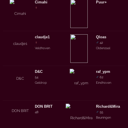
Cimahi
Puur+
♀
claudje1
Qloas
♀
♂
42
Veldhoven
Oldenzaal
D&C
raf_ypm
♂
54
62
Geldrop
Eindhoven
DON BRIT
Richard&Mira
♂
48
55
Beuningen