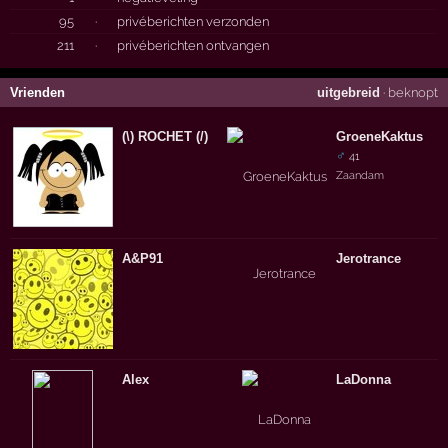
95
·
privéberichten verzonden
211
·
privéberichten ontvangen
Vrienden
uitgebreid
·
beknopt
(\) ROCHET (/)
GroeneKaktus
♂
41
Zaandam
A&P91
Jerotrance
Alex
LaDonna