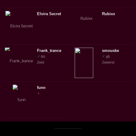
Elvira Secret
Rubixx
Frank_trance
smouske
♂
♂
60
56
Zeist
Zeeland
funn
♀