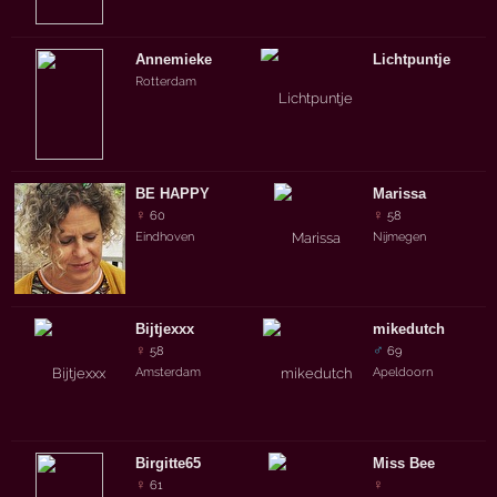
Annemieke
Lichtpuntje
Rotterdam
BE HAPPY
Marissa
♀
♀
60
58
Eindhoven
Nijmegen
Bijtjexxx
mikedutch
♀
♂
58
69
Amsterdam
Apeldoorn
Birgitte65
Miss Bee
♀
♀
61