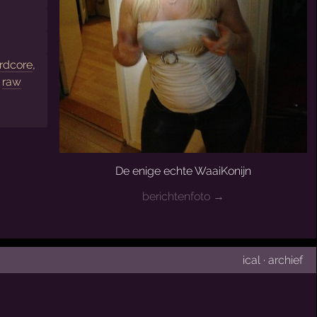
rdcore
,
,
raw
De enige echte WaaiKonijn
berichtenfoto →
ical
·
archief