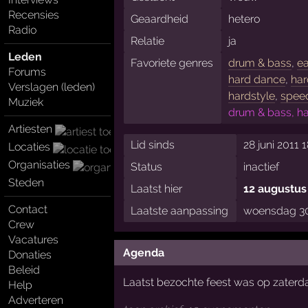
Recensies
Geaardheid
hetero
Radio
Relatie
ja
Leden
Favoriete genres
drum & bass
,
ea
Forums
hard dance
,
har
Verslagen (leden)
hardstyle
,
spee
Muziek
drum & bass, ha
Artiesten
Lid sinds
28 juni 2011 1
Locaties
Organisaties
Status
inactief
Steden
Laatst hier
12 augustus
Contact
Laatste aanpassing
woensdag 30
Crew
Vacatures
Agenda
Donaties
Beleid
Laatst bezochte feest was op zater
Help
Adverteren