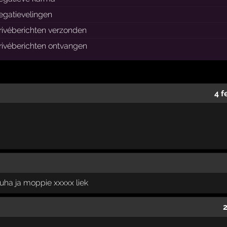
egatievelingen
rivéberichten verzonden
rivéberichten ontvangen
4 f
ha ja moppie xxxxx liek
2