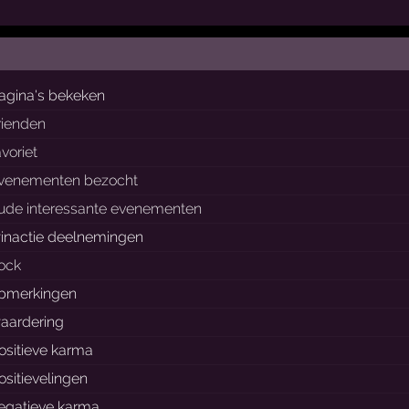
agina's bekeken
rienden
avoriet
venementen bezocht
ude interessante evenementen
inactie deelnemingen
lock
pmerkingen
aardering
ositieve karma
ositievelingen
egatieve karma