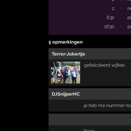
2
·
n
632
·
p
1630
·
p
5 opmerkingen
Terror-Jokertje
gefeliciteerd wijfiee
DJSnijperHC
je heb me nummer nou
heee