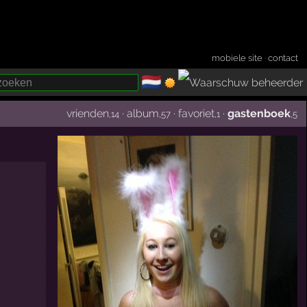
mobiele site
·
contact
🇳🇱
­
vrienden
·
album
·
favoriet
·
gastenboek
,14
,57
,1
,5