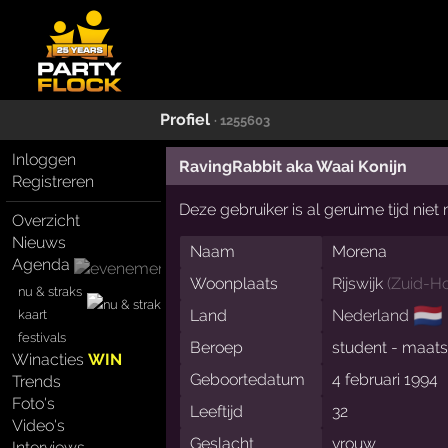
Profiel
· 1255603
Inloggen
RavingRabbit aka Waai Konijn
Registreren
Deze gebruiker is al geruime tijd nie
Overzicht
Nieuws
Naam
Morena
Agenda
Woonplaats
Rijswijk
(
Zuid-Ho
nu & straks
🇳🇱
Land
Nederland
kaart
festivals
Beroep
student - maats
Winacties
WIN
Geboortedatum
4 februari 1994
Trends
Foto's
Leeftijd
32
Video's
Geslacht
vrouw
Interviews