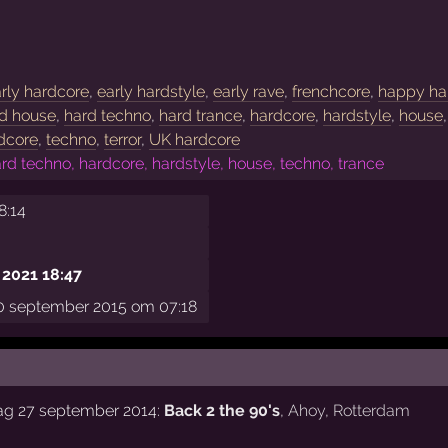
rly hardcore
,
early hardstyle
,
early rave
,
frenchcore
,
happy ha
d house
,
hard techno
,
hard trance
,
hardcore
,
hardstyle
,
house
dcore
,
techno
,
terror
,
UK hardcore
rd techno, hardcore, hardstyle, house, techno, trance
8:14
 2021 18:47
 september 2015 om 07:18
dag 27 september 2014:
Back 2 the 90's
,
Ahoy
,
Rotterdam