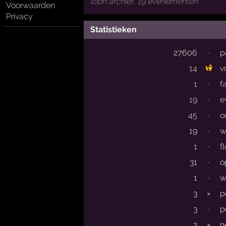
toon archief, 19 evenementen
Voorwaarden
Privacy
Statistieken
27606
·
p
14
v
1
·
f
19
·
e
45
·
o
19
·
w
1
·
f
31
·
o
1
·
w
3
×
p
3
·
p
2
×
n