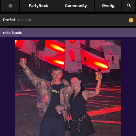
Jij
Partyflock
Community
Overig
🔍
Profiel
· 1146668
miss boxie