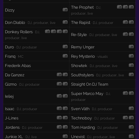
The Prophet
· DJ,
Dizzy
producer, live
Don Diablo
The Rapist
· DJ, producer, live
· DJ, producer
Donkey Rollers
· DJ,
Re-Style
· DJ, producer, live
producer, live
Duro
Remy Unger
· DJ, producer
Franq
Rey Mysterio
· MC
· visuals
Frederik Abas
Showtek
· DJ, producer, live
Da Ganzez
Southstylers
· DJ, producer, live
Gizmo
Straight On DJ Team
· DJ, producer
Super Marco May
· DJ,
Ieliej
producer
Isaac
Sven Väth
· DJ, producer
· DJ, producer
J-Lines
Technoboy
· DJ, producer
Jordens
Tom Harding
· DJ, producer
· DJ, producer
Junkie XL
Unexist
· DJ, live
· DJ, producer, live