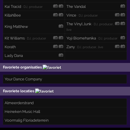
Kai Tracid
The Vandal
· DJ, producer
KillahBee
Vince
· DJ, producer
The Vinyl Junk
· DJ, producer,
King Matthew
live
Kit Williams
Yoji Biomehanika
· DJ, producer
· DJ, producer
Korath
Zany
· DJ, producer, live
Lady Dana
Favoriete organisaties
Your Dance Company
Favoriete locaties
Almeerderstrand
Heineken Music Hall
Voormalig Floriadeterrein