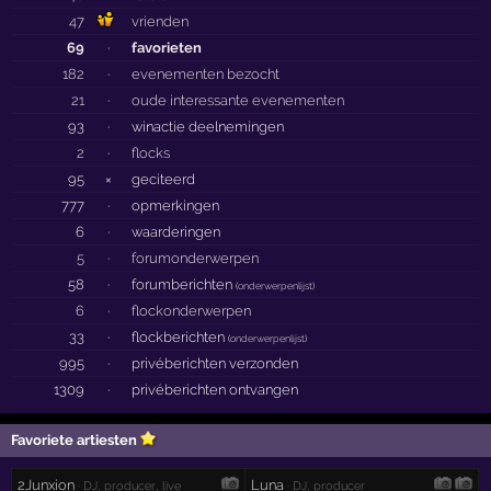
47
vrienden
69
·
favorieten
182
·
evenementen bezocht
21
·
oude interessante evenementen
93
·
winactie deelnemingen
2
·
flocks
95
×
geciteerd
777
·
opmerkingen
6
·
waarderingen
5
·
forumonderwerpen
58
·
forumberichten
(
onderwerpenlijst
)
6
·
flockonderwerpen
33
·
flockberichten
(
onderwerpenlijst
)
995
·
privéberichten verzonden
1309
·
privéberichten ontvangen
Favoriete artiesten
2Junxion
Luna
· DJ, producer, live
· DJ, producer