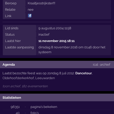
Beroep
Kraaltjesstrijkster!!!
Relatie
nee
Link
Lid sinds
9 augustus 2004 11:58
Status
inactief
Laatst hier
11 november 2015 18:11
Laatste aanpassing
dinsdag 8 november 2016 om 01:46 door het
systeem
Agenda
ical
·
archief
Laatst bezochte feest was op zondag 8 juli 2012:
Dancetour
,
Oldehoofsterkerkhof
,
Leeuwarden
toon archief, 182 evenementen
Statistieken
96351
·
pagina's bekeken
40
·
foto's