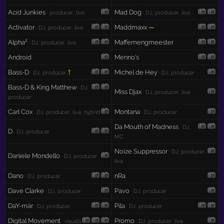
Acid Junkies
Mad Dog
· producer, live
· DJ, producer, live
Activator
Maddmaxx
—
· DJ, producer, live
Alpha²
Maffemengmeester
· DJ, producer, live
Android
Menno's
Bass-D
†
Michel de Hey
· DJ, producer
· DJ, producer
Bass-D & King Matthew
· DJ,
Miss Djax
· DJ, producer, live
producer
Carl Cox
Montana
· DJ, producer, live, hybrid
· DJ, producer
Da Mouth of Madness
· DJ,
D
· DJ, producer
MC
Noize Suppressor
· DJ, producer,
Daniele Mondello
· DJ, producer
live
Dano
nRa
· DJ, producer
Dave Clarke
Pavo
· DJ, producer
· DJ, producer
DaY-már
Pila
· DJ, producer
· DJ, producer
Digital Movement
Promo
· visuals
· DJ, producer, live