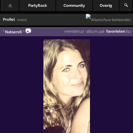
Jij
Partyflock
Community
Overig
🔍
Profiel
· 111913
📷
vrienden
·
album
·
favorieten
* Natsers© *
,47
,348
,69