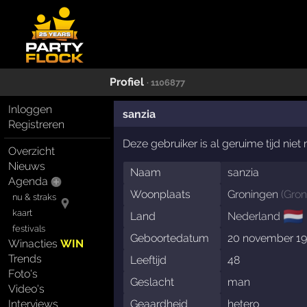
Profiel
· 1106877
Inloggen
sanzia
Registreren
Deze gebruiker is al geruime tijd nie
Overzicht
Nieuws
Naam
sanzia
Agenda
Woonplaats
Groningen
(
Gron
nu & straks
🇳🇱
kaart
Land
Nederland
festivals
Geboortedatum
20 november 1
Winacties
WIN
Trends
Leeftijd
48
Foto's
Geslacht
man
Video's
Interviews
Geaardheid
hetero