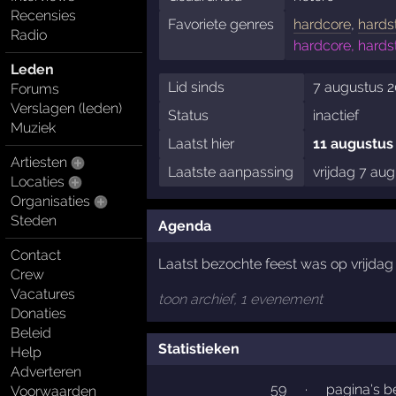
Recensies
Favoriete genres
hardcore
,
hards
Radio
hardcore, hards
Leden
Lid sinds
7 augustus 2
Forums
Verslagen (leden)
Status
inactief
Muziek
Laatst hier
11 augustus
Artiesten
Laatste aanpassing
vrijdag 7 au
Locaties
Organisaties
Steden
Agenda
Contact
Laatst bezochte feest was op vrijda
Crew
Vacatures
toon archief, 1 evenement
Donaties
Beleid
Statistieken
Help
Adverteren
59
·
pagina's 
Voorwaarden