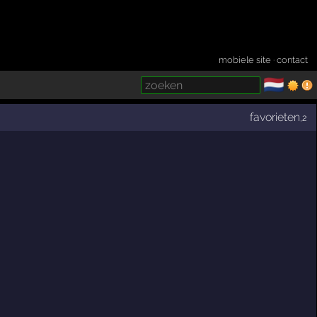
mobiele site
·
contact
🇳🇱
­
favorieten
,2