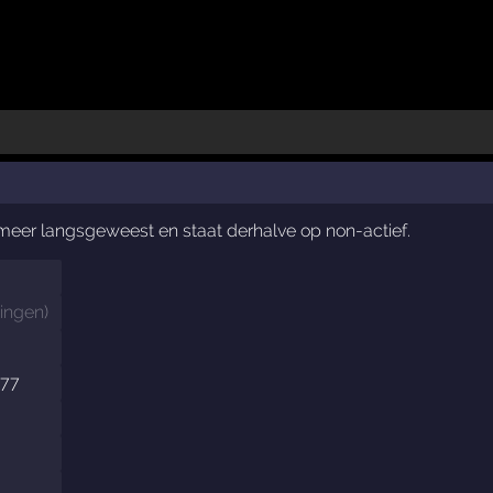
t meer langsgeweest en staat derhalve op non-actief.
ingen
)
977