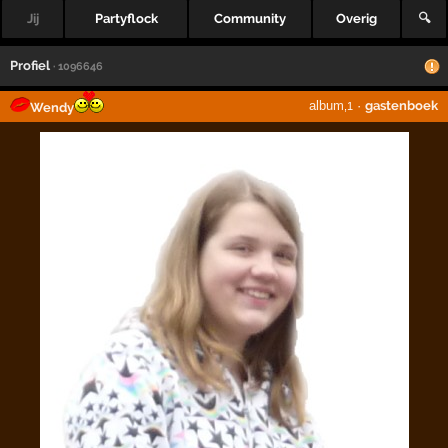
Jij
Partyflock
Community
Overig
🔍
Profiel
· 1096646
album
·
gastenboek
Wendy
,1